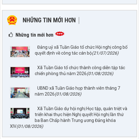
NHỮNG TIN MỚI HƠN
NHỮNG TIN CŨ HƠN
Những tin mới hơn
Đảng uỷ xã Tuần Giáo tổ chức Hội nghị công bố
quyết định về công tác cán bộ
(21/07/2026)
Xã Tuần Giáo tổ chức thành công diễn tập tác
chiến phòng thủ năm 2026
(01/08/2026)
797./TTPTQĐ-KV2
UBND xã Tuần Giáo họp thành viên tháng 7
Về việc đăng tải lên trên Cổng thông tin điện tử của UBND xã
năm 2026
(01/08/2026)
Tuần Giáo công khai dự thảo phương án bồi thường, hỗ trợ
(đợt 6)công trình: Hồ bản phủ thuộc dự án cụm Hồbản Phủ -
Xã Tuần Giáo dự hội nghị Học tập, quán triệt và
Nậm Là tỉnh Điện Biên
triển khai thực hiện Nghị quyết Hội nghị lần thứ
lượt xem: 47 | lượt tải:34
ba Ban Chấp hành Trung ương Đảng khóa
1872/KH-UBND
XIV
(01/08/2026)
Kế hoạch Đấu giá quyền sử dụng đất năm 2026 trên địa bàn