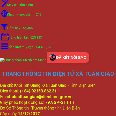
Máy chủ tìm kiếm
2
Khách viếng thăm
213
Hôm nay
56,306
Tháng hiện tại
625,333
Tổng lượt truy cập
84,495,773
ĐÃ KẾT NỐI EMC
TRANG THÔNG TIN ĐIỆN TỬ XÃ TUẦN GIÁO
Địa chỉ: Khối Tân Giang -Xã Tuần Giáo - Tỉnh Điện Biên
Điện thoại:
(+84) 02153.862.311
Email:
ubndtuangiao@dienbien.gov.vn
Giấy phép hoạt động số:
797/GP-STTTT
Do Sở Thông tin- Truyền thông tỉnh Điện Biên
Cấp ngày
14/12/2017