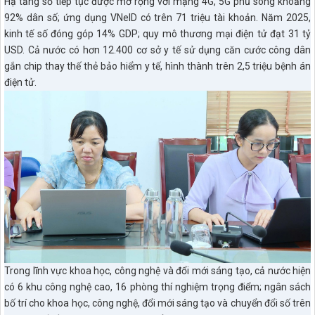
Hạ tầng số tiếp tục được mở rộng với mạng 4G, 5G phủ sóng khoảng
92% dân số; ứng dụng VNeID có trên 71 triệu tài khoản. Năm 2025,
kinh tế số đóng góp 14% GDP; quy mô thương mại điện tử đạt 31 tỷ
USD. Cả nước có hơn 12.400 cơ sở y tế sử dụng căn cước công dân
gắn chip thay thế thẻ bảo hiểm y tế, hình thành trên 2,5 triệu bệnh án
điện tử.
Trong lĩnh vực khoa học, công nghệ và đổi mới sáng tạo, cả nước hiện
có 6 khu công nghệ cao, 16 phòng thí nghiệm trọng điểm; ngân sách
bố trí cho khoa học, công nghệ, đổi mới sáng tạo và chuyển đổi số trên