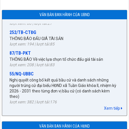
xã Tuần Giáo
lượt xem: 80 | lượt tải:27
252/TB-CTĐG
VĂN BẢN BAN HÀNH CỦA UBND
THÔNG BÁO ĐẤU GIÁ TÀI SẢN
lượt xem: 194 | lượt tải:85
87/TB-PKT
THÔNG BÁO Về việc lựa chọn tổ chức đấu giá tài sản
lượt xem: 208 | lượt tải:83
55/NQ-UBBC
Nghị quyết công bố kết quả bầu cử và danh sách những
người trúng cử đại biểu HĐND xã Tuần Giáo khóa II, nhiệm kỳ
2026 - 2031 theo từng đơn vị bầu cử (có danh sách kèm
theo)
27/NQ-HĐND
lượt xem: 382 | lượt tải:176
Về chủ trương sắp xếp đơn vị hành chính cấp xã trên địa bàn
huyện Tuần Giáo, tỉnh Điện Biên (gửi bản kèm Biên Bản kỳ
672/KH-UBND
họp HĐND)
KẾ HOẠCH tháng 3 năm 2026 Đấu giá quyền sử dụng đất, để
lượt xem: 1526 | lượt tải:961
giao đất có thu tiền sử dụng đất thông qua hình thức đấu giá
Xem tiếp
quyền sử dụng đất năm 2026
89/TB-HĐND
lượt xem: 270 | lượt tải:249
V/v Thông báo Kết quả kỳ họp thứ Chín, HĐND huyện khóa
XXI, nhiệm kỳ 2021-2026
92/QĐ-BNG
VĂN BẢN BAN HÀNH CỦA HĐND