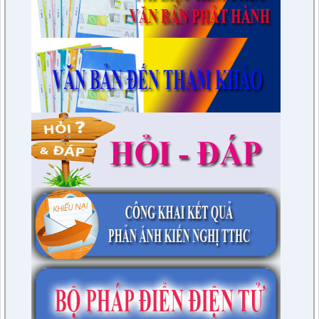
lượt xem: 3390 | lượt tải:597
230/CTr-TT HĐND
Chương trình công tác tháng 03/2023 của TT HĐND
lượt xem: 3383 | lượt tải:461
1/NQ-TTHĐND
Nghị quyết V/v: Điều chỉnh cục bộ quy hoạch chi tiết xây dựng
tỷ lệ 1/500 Khu trung tâm thị trấn Tuần Giáo huyện Tuần Giáo
tỉnh Điện Biên ( Khu dân cư số 1 Thị trấn Tuần Giáo; Khu dân
cư số 2 Thị trấn Tuần Giáo; Khu dân cư mới số 3
lượt xem: 2804 | lượt tải:1463
2/CV-BDT
Đề xuất chuyên đề giám sát năm 2024
lượt xem: 3926 | lượt tải:979
4/CV-BKTXH
Đề xuất nội dung giám sát năm 2024 của TT HĐND huyện
lượt xem: 4948 | lượt tải:1315