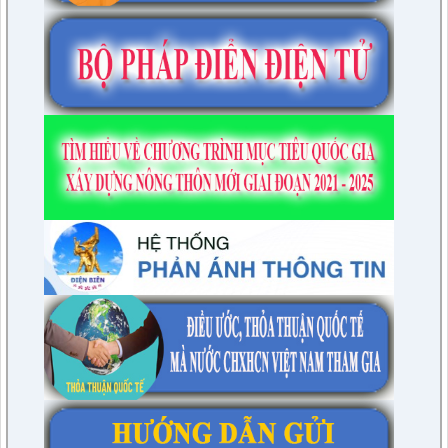
Đề xuất nội dung giám sát năm 2024 của TT HĐND huyện
lượt xem: 4948 | lượt tải:1315