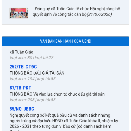
(đợt 6)công trình: Hồ bản phủ thuộc dự án cụm Hồbản Phủ -
Nậm Là tỉnh Điện Biên
Đảng uỷ xã Tuần Giáo tổ chức Hội nghị công bố
lượt xem: 47 | lượt tải:35
quyết định về công tác cán bộ
(21/07/2026)
1872/KH-UBND
Kế hoạch Đấu giá quyền sử dụng đất năm 2026 trên địa bàn
xã Tuần Giáo
lượt xem: 80 | lượt tải:27
VĂN BẢN BAN HÀNH CỦA UBND
252/TB-CTĐG
THÔNG BÁO ĐẤU GIÁ TÀI SẢN
lượt xem: 194 | lượt tải:85
87/TB-PKT
THÔNG BÁO Về việc lựa chọn tổ chức đấu giá tài sản
lượt xem: 208 | lượt tải:83
55/NQ-UBBC
Nghị quyết công bố kết quả bầu cử và danh sách những
người trúng cử đại biểu HĐND xã Tuần Giáo khóa II, nhiệm kỳ
2026 - 2031 theo từng đơn vị bầu cử (có danh sách kèm
theo)
27/NQ-HĐND
lượt xem: 382 | lượt tải:176
Về chủ trương sắp xếp đơn vị hành chính cấp xã trên địa bàn
huyện Tuần Giáo, tỉnh Điện Biên (gửi bản kèm Biên Bản kỳ
672/KH-UBND