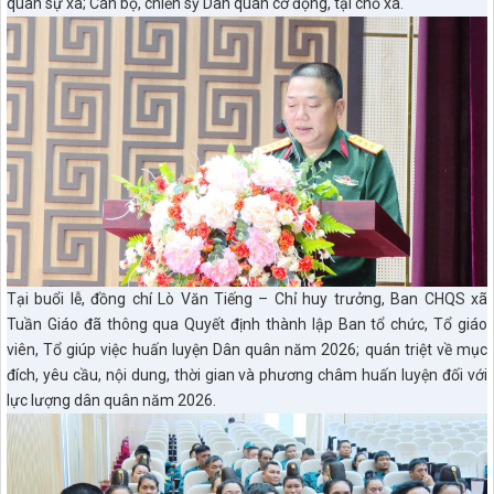
quân sự xã; Cán bộ, chiến sỹ Dân quân cơ động, tại chỗ xã.
Tại buổi lễ, đồng chí Lò Văn Tiếng – Chỉ huy trưởng, Ban CHQS xã
Tuần Giáo đã thông qua Quyết định thành lập Ban tổ chức, Tổ giáo
viên, Tổ giúp việc huấn luyện Dân quân năm 2026; quán triệt về mục
đích, yêu cầu, nội dung, thời gian và phương châm huấn luyện đối với
lực lượng dân quân năm 2026.