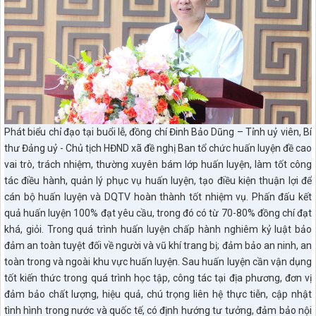
Phát biểu chỉ đạo tại buổi lễ, đồng chí Đinh Bảo Dũng – Tỉnh uỷ viên, Bí
thư Đảng uỷ - Chủ tịch HĐND xã đề nghị Ban tổ chức huấn luyện đề cao
vai trò, trách nhiệm, thường xuyên bám lớp huấn luyện, làm tốt công
tác điều hành, quản lý phục vụ huấn luyện, tạo điều kiện thuận lợi để
cán bộ huấn luyện và DQTV hoàn thành tốt nhiệm vụ. Phấn đấu kết
quả huấn luyện 100% đạt yêu cầu, trong đó có từ 70-80% đồng chí đạt
khá, giỏi. Trong quá trình huấn luyện chấp hành nghiêm kỷ luật bảo
đảm an toàn tuyệt đối về người và vũ khí trang bị; đảm bảo an ninh, an
toàn trong và ngoài khu vực huấn luyện. Sau huấn luyện cần vận dụng
tốt kiến thức trong quá trình học tập, công tác tại địa phương, đơn vị
đảm bảo chất lượng, hiệu quả, chú trọng liên hệ thực tiễn, cập nhật
tình hình trong nước và quốc tế, có định hướng tư tưởng, đảm bảo nội