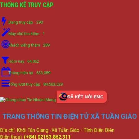
THỐNG KÊ TRUY CẬP
Đang truy cập
290
Máy chủ tìm kiếm
1
Khách viếng thăm
289
Hôm nay
64,062
Tháng hiện tại
633,089
Tổng lượt truy cập
84,503,529
ĐÃ KẾT NỐI EMC
TRANG THÔNG TIN ĐIỆN TỬ XÃ TUẦN GIÁO
Địa chỉ: Khối Tân Giang -Xã Tuần Giáo - Tỉnh Điện Biên
Điện thoại:
(+84) 02153.862.311