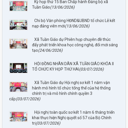
Kỳ họp thứ 15 Ban Chấp hành Đảng bộ xã
Tuần Giáo
(13/06/2026)
Chi bộ Văn phòng HĐND&UBND tổ chức Lễ kết
nạp đảng viên mới
(13/06/2026)
Xã Tuần Giáo dự Phiên họp chuyên đề thúc
đẩy phát triển khoa học công nghệ, đổi mới sáng
tạo
(24/06/2026)
HỘI ĐỒNG NHÂN DÂN XÃ TUẦN GIÁO KHÓA II
TỔ CHỨC KỲ HỌP THỨ HAI
(03/07/2026)
Xã Tuần Giáo dự Hội nghị sơ kết 1 năm vận
hành mô hình tổ chức tổng thể của hệ thống
chính trị và mô hình chính quyền 3
cấp
(03/07/2026)
797./TTPTQĐ-KV2
Hội nghị toàn quốc sơ kết 1 năm 6 tháng triển
khai thực hiện Nghị quyết số 57 của Bộ Chính
Về việc đăng tải lên trên Cổng thông tin điện tử của UBND xã
trị
(03/07/2026)
Tuần Giáo công khai dự thảo phương án bồi thường, hỗ trợ