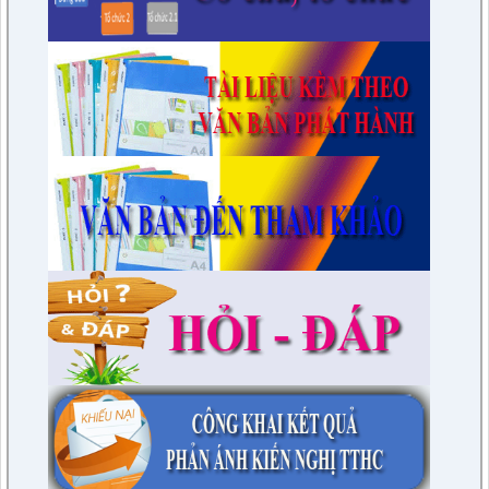
lượt xem: 3455 | lượt tải:975
7/QĐ-BPC
Quyết định thành lập đoàn giám sát việc thực hiện các quy
định của pháp luật về công tác thi hành án dân sự trên địa
bàn huyện năm 2021, 2022
lượt xem: 3391 | lượt tải:597
230/CTr-TT HĐND
Chương trình công tác tháng 03/2023 của TT HĐND
lượt xem: 3383 | lượt tải:461
1/NQ-TTHĐND
Nghị quyết V/v: Điều chỉnh cục bộ quy hoạch chi tiết xây dựng
tỷ lệ 1/500 Khu trung tâm thị trấn Tuần Giáo huyện Tuần Giáo
tỉnh Điện Biên ( Khu dân cư số 1 Thị trấn Tuần Giáo; Khu dân
cư số 2 Thị trấn Tuần Giáo; Khu dân cư mới số 3
lượt xem: 2804 | lượt tải:1463
2/CV-BDT
Đề xuất chuyên đề giám sát năm 2024
lượt xem: 3926 | lượt tải:979
4/CV-BKTXH