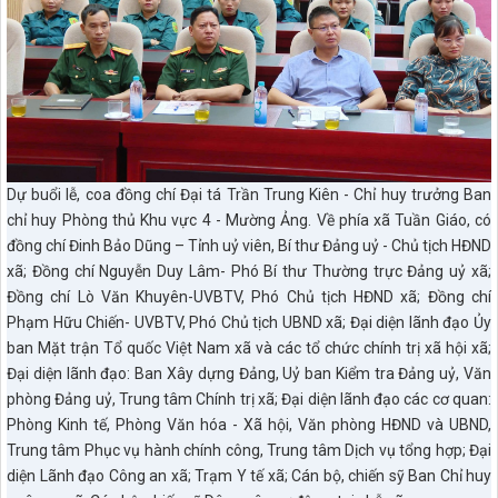
Dự buổi lễ, coa đồng chí Đại tá Trần Trung Kiên - Chỉ huy trưởng Ban
chỉ huy Phòng thủ Khu vực 4 - Mường Ảng. Về phía xã Tuần Giáo, có
đồng chí Đinh Bảo Dũng – Tỉnh uỷ viên, Bí thư Đảng uỷ - Chủ tịch HĐND
xã; Đồng chí Nguyễn Duy Lâm- Phó Bí thư Thường trực Đảng uỷ xã;
Đồng chí Lò Văn Khuyên-UVBTV, Phó Chủ tịch HĐND xã; Đồng chí
Phạm Hữu Chiến- UVBTV, Phó Chủ tịch UBND xã; Đại diện lãnh đạo Ủy
ban Mặt trận Tổ quốc Việt Nam xã và các tổ chức chính trị xã hội xã;
Đại diện lãnh đạo: Ban Xây dựng Đảng, Uỷ ban Kiểm tra Đảng uỷ, Văn
phòng Đảng uỷ, Trung tâm Chính trị xã; Đại diện lãnh đạo các cơ quan:
Phòng Kinh tế, Phòng Văn hóa - Xã hội, Văn phòng HĐND và UBND,
Trung tâm Phục vụ hành chính công, Trung tâm Dịch vụ tổng hợp; Đại
diện Lãnh đạo Công an xã; Trạm Y tế xã; Cán bộ, chiến sỹ Ban Chỉ huy