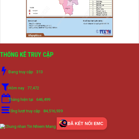
THỐNG KÊ TRUY CẬP
Đang truy cập
313
Hôm nay
77,472
Tháng hiện tại
646,499
Tổng lượt truy cập
84,516,939
ĐÃ KẾT NỐI EMC