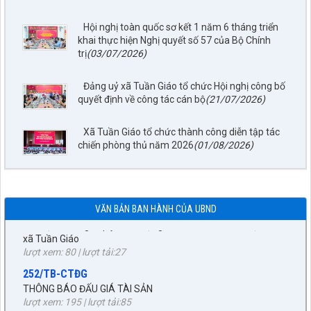
Hội nghị toàn quốc sơ kết 1 năm 6 tháng triển
khai thực hiện Nghị quyết số 57 của Bộ Chính
trị
(03/07/2026)
797./TTPTQĐ-KV2
Đảng uỷ xã Tuần Giáo tổ chức Hội nghị công bố
quyết định về công tác cán bộ
(21/07/2026)
Về việc đăng tải lên trên Cổng thông tin điện tử của UBND xã
Tuần Giáo công khai dự thảo phương án bồi thường, hỗ trợ
(đợt 6)công trình: Hồ bản phủ thuộc dự án cụm Hồbản Phủ -
Xã Tuần Giáo tổ chức thành công diễn tập tác
Nậm Là tỉnh Điện Biên
chiến phòng thủ năm 2026
(01/08/2026)
lượt xem: 47 | lượt tải:35
1872/KH-UBND
Kế hoạch Đấu giá quyền sử dụng đất năm 2026 trên địa bàn
xã Tuần Giáo
VĂN BẢN BAN HÀNH CỦA UBND
lượt xem: 80 | lượt tải:27
252/TB-CTĐG
THÔNG BÁO ĐẤU GIÁ TÀI SẢN
lượt xem: 195 | lượt tải:85
87/TB-PKT
THÔNG BÁO Về việc lựa chọn tổ chức đấu giá tài sản