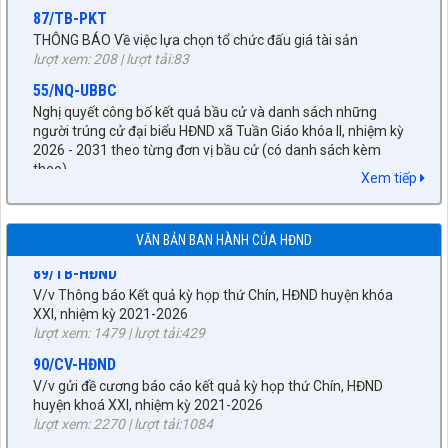
lượt xem: 208 | lượt tải:83
55/NQ-UBBC
Nghị quyết công bố kết quả bầu cử và danh sách những
người trúng cử đại biểu HĐND xã Tuần Giáo khóa II, nhiệm kỳ
2026 - 2031 theo từng đơn vị bầu cử (có danh sách kèm
27/NQ-HĐND
theo)
lượt xem: 382 | lượt tải:176
Về chủ trương sắp xếp đơn vị hành chính cấp xã trên địa bàn
huyện Tuần Giáo, tỉnh Điện Biên (gửi bản kèm Biên Bản kỳ
672/KH-UBND
họp HĐND)
Xem tiếp
KẾ HOẠCH tháng 3 năm 2026 Đấu giá quyền sử dụng đất, để
lượt xem: 1526 | lượt tải:962
giao đất có thu tiền sử dụng đất thông qua hình thức đấu giá
89/TB-HĐND
quyền sử dụng đất năm 2026
VĂN BẢN BAN HÀNH CỦA HĐND
lượt xem: 270 | lượt tải:251
V/v Thông báo Kết quả kỳ họp thứ Chín, HĐND huyện khóa
XXI, nhiệm kỳ 2021-2026
92/QĐ-BNG
lượt xem: 1479 | lượt tải:429
Về việc công bố danh mục văn bản quy phạm pháp luật hết
90/CV-HĐND
hiệu lực toàn bộ và văn bản quy phạm pháp luật hết hiệu lực
một phần thuộc lĩnh vực quản lý Nhà nước của Bộ ngoại giao
V/v gửi đề cương báo cáo kết quả kỳ họp thứ Chín, HĐND
năm 2025
huyện khoá XXI, nhiệm kỳ 2021-2026
lượt xem: 332 | lượt tải:124
lượt xem: 2270 | lượt tải:1084
56/QĐ-UBND
23/TB- HĐND
Về việc công bố danh mục văn bản quy phạm pháp luật do
V/v thông báo thời gian, lịch giám sát chuyên đề của HĐND
Hội đồng nhân dân, Ủy ban nhân dân tỉnh Điện Biên ban hành