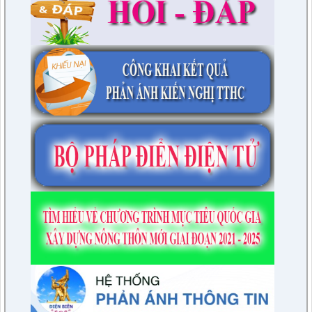
tỉnh Điện Biên ( Khu dân cư số 1 Thị trấn Tuần Giáo; Khu dân
cư số 2 Thị trấn Tuần Giáo; Khu dân cư mới số 3
lượt xem: 2804 | lượt tải:1463
2/CV-BDT
Đề xuất chuyên đề giám sát năm 2024
lượt xem: 3926 | lượt tải:979
4/CV-BKTXH
Đề xuất nội dung giám sát năm 2024 của TT HĐND huyện
lượt xem: 4948 | lượt tải:1315