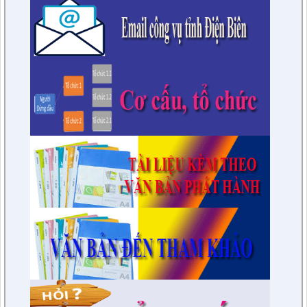
76/KH-HĐND
Kế hoạch Học tập, trao đổi kinh nghiệm năm 2023 của HĐND
huyện khóa XXI, nhiệm kỳ 2021 - 2026 tại các huyện thuộc
các tỉnh phía Nam
lượt xem: 15598 | lượt tải:1682
6/KH-BPC
Kế hoạch giám sát việc thực hiện các quy định của pháp luật
về công tác thi hành án dân sự trên địa bàn huyện năm 2021,
2022
lượt xem: 3456 | lượt tải:975
7/QĐ-BPC
Quyết định thành lập đoàn giám sát việc thực hiện các quy
định của pháp luật về công tác thi hành án dân sự trên địa
bàn huyện năm 2021, 2022
lượt xem: 3391 | lượt tải:597
230/CTr-TT HĐND
Chương trình công tác tháng 03/2023 của TT HĐND
lượt xem: 3383 | lượt tải:461
1/NQ-TTHĐND
Nghị quyết V/v: Điều chỉnh cục bộ quy hoạch chi tiết xây dựng
tỷ lệ 1/500 Khu trung tâm thị trấn Tuần Giáo huyện Tuần Giáo