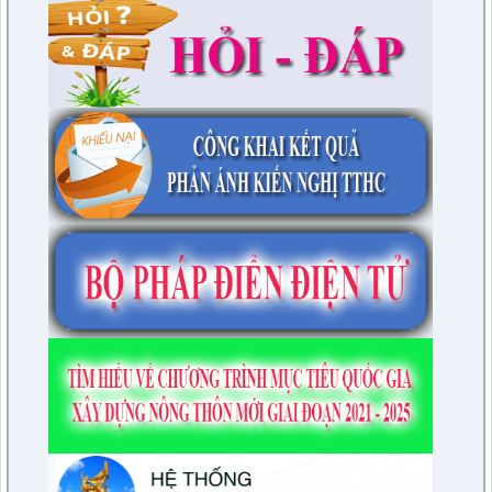
cư số 2 Thị trấn Tuần Giáo; Khu dân cư mới số 3
lượt xem: 2803 | lượt tải:1456
2/CV-BDT
Đề xuất chuyên đề giám sát năm 2024
lượt xem: 3923 | lượt tải:979
4/CV-BKTXH
Đề xuất nội dung giám sát năm 2024 của TT HĐND huyện
lượt xem: 4940 | lượt tải:1315