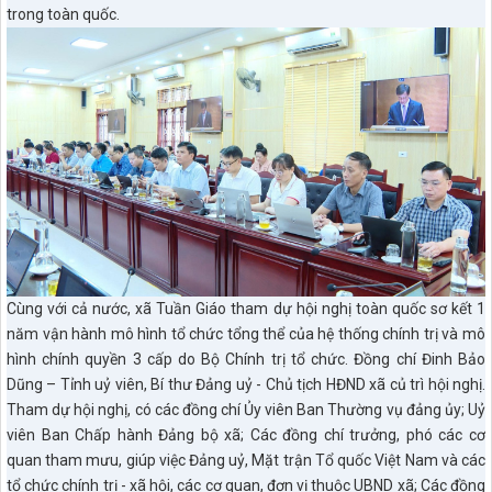
trong toàn quốc.
Cùng với cả nước, xã Tuần Giáo tham dự hội nghị toàn quốc sơ kết 1
năm vận hành mô hình tổ chức tổng thể của hệ thống chính trị và mô
hình chính quyền 3 cấp do Bộ Chính trị tổ chức. Đồng chí Đinh Bảo
Dũng – Tỉnh uỷ viên, Bí thư Đảng uỷ - Chủ tịch HĐND xã củ trì hội nghị.
Tham dự hội nghị, có các đồng chí Ủy viên Ban Thường vụ đảng ủy; Uỷ
viên Ban Chấp hành Đảng bộ xã; Các đồng chí trưởng, phó các cơ
quan tham mưu, giúp việc Đảng uỷ, Mặt trận Tổ quốc Việt Nam và các
tổ chức chính trị - xã hội, các cơ quan, đơn vị thuộc UBND xã; Các đồng