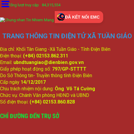
Tổng lượt truy cập
84,315,554
ĐÃ KẾT NỐI EMC
TRANG THÔNG TIN ĐIỆN TỬ XÃ TUẦN GIÁO
Địa chỉ: Khối Tân Giang -Xã Tuần Giáo - Tỉnh Điện Biên
Điện thoại:
(+84) 02153.862.311
Email:
ubndtuangiao@dienbien.gov.vn
Giấy phép hoạt động số:
797/GP-STTTT
Do Sở Thông tin- Truyền thông tỉnh Điện Biên
Cấp ngày
14/12/2017
Chịu trách nhiệm nội dung:
Ông Võ Tá Cường
Chức vụ: Chánh Văn phòng HĐND và UBND
Số điện thoại:
(+84) 02153.860.828
CHỈ ĐƯỜNG ĐẾN TRỤ SỞ