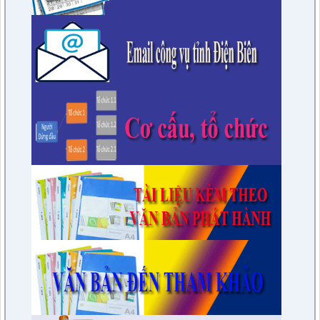
huyện khóa XXI, nhiệm kỳ 2021 - 2026 tại các huyện thuộc
các tỉnh phía Nam
lượt xem: 15577 | lượt tải:1677
6/KH-BPC
Kế hoạch giám sát việc thực hiện các quy định của pháp luật
về công tác thi hành án dân sự trên địa bàn huyện năm 2021,
2022
lượt xem: 3452 | lượt tải:974
7/QĐ-BPC
Quyết định thành lập đoàn giám sát việc thực hiện các quy
định của pháp luật về công tác thi hành án dân sự trên địa
bàn huyện năm 2021, 2022
lượt xem: 3387 | lượt tải:596
230/CTr-TT HĐND
Chương trình công tác tháng 03/2023 của TT HĐND
lượt xem: 3379 | lượt tải:461
1/NQ-TTHĐND
Nghị quyết V/v: Điều chỉnh cục bộ quy hoạch chi tiết xây dựng
tỷ lệ 1/500 Khu trung tâm thị trấn Tuần Giáo huyện Tuần Giáo
tỉnh Điện Biên ( Khu dân cư số 1 Thị trấn Tuần Giáo; Khu dân