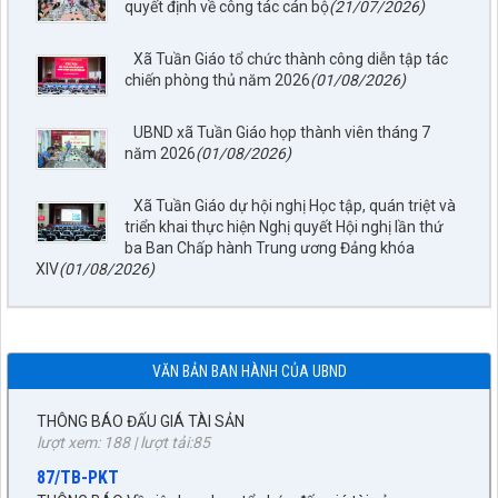
quyết định về công tác cán bộ
(21/07/2026)
Xã Tuần Giáo tổ chức thành công diễn tập tác
chiến phòng thủ năm 2026
(01/08/2026)
797./TTPTQĐ-KV2
Về việc đăng tải lên trên Cổng thông tin điện tử của UBND xã
UBND xã Tuần Giáo họp thành viên tháng 7
Tuần Giáo công khai dự thảo phương án bồi thường, hỗ trợ
năm 2026
(01/08/2026)
(đợt 6)công trình: Hồ bản phủ thuộc dự án cụm Hồbản Phủ -
Nậm Là tỉnh Điện Biên
Xã Tuần Giáo dự hội nghị Học tập, quán triệt và
lượt xem: 41 | lượt tải:33
triển khai thực hiện Nghị quyết Hội nghị lần thứ
1872/KH-UBND
ba Ban Chấp hành Trung ương Đảng khóa
Kế hoạch Đấu giá quyền sử dụng đất năm 2026 trên địa bàn
XIV
(01/08/2026)
xã Tuần Giáo
lượt xem: 75 | lượt tải:24
252/TB-CTĐG
THÔNG BÁO ĐẤU GIÁ TÀI SẢN
VĂN BẢN BAN HÀNH CỦA UBND
lượt xem: 188 | lượt tải:85
87/TB-PKT
THÔNG BÁO Về việc lựa chọn tổ chức đấu giá tài sản
lượt xem: 204 | lượt tải:83