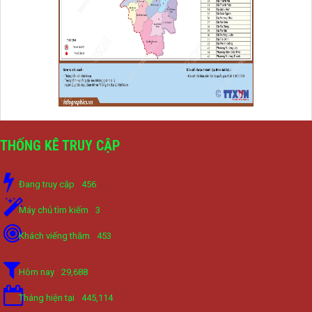
THỐNG KÊ TRUY CẬP
Đang truy cập
456
Máy chủ tìm kiếm
3
Khách viếng thăm
453
Hôm nay
29,688
Tháng hiện tại
445,114