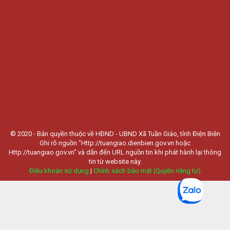
© 2020 - Bản quyền thuộc về HĐND - UBND Xã Tuần Giáo, tỉnh Điện Biên
Ghi rõ nguồn "Http://tuangiao.dienbien.gov.vn hoặc
Http://tuangiao.gov.vn" và dẫn đến URL nguồn tin khi phát hành lại thông
tin từ website này.
Điều khoản sử dụng
|
Chính sách bảo mật (Quyền riêng tư)