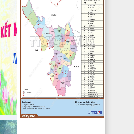
1/500 Khu trung tâm thị trấn Tuần
Giáo huyện Tuần Giáo tỉnh Điện Biên
( Khu dân cư số 1 Thị trấn Tuần
Giáo; Khu dân cư số 2 Thị trấn Tuần
Giáo; Khu dân cư mới số 3
lượt xem: 2801 | lượt tải:1454
2/CV-BDT
Đề xuất chuyên đề giám sát năm
2024
lượt xem: 3920 | lượt tải:979
4/CV-BKTXH
Đề xuất nội dung giám sát năm
2024 của TT HĐND huyện
lượt xem: 4935 | lượt tải:1315