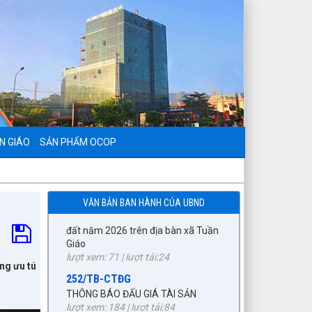
797./TTPTQĐ-KV2
Về việc đăng tải lên trên Cổng
thông tin điện tử của UBND xã Tuần
Giáo công khai dự thảo phương án
bồi thường, hỗ trợ (đợt 6)công trình:
Hồ bản phủ thuộc dự án cụm
Hồbản Phủ - Nậm Là tỉnh Điện Biên
lượt xem: 39 | lượt tải:31
1872/KH-UBND
N GIÁO
SẢN PHẨM OCOP
Kế hoạch Đấu giá quyền sử dụng
đất năm 2026 trên địa bàn xã Tuần
Giáo
lượt xem: 71 | lượt tải:24
VĂN BẢN BAN HÀNH CỦA UBND
252/TB-CTĐG
THÔNG BÁO ĐẤU GIÁ TÀI SẢN
lượt xem: 184 | lượt tải:84
87/TB-PKT
ng ưu tú
THÔNG BÁO Về việc lựa chọn tổ
chức đấu giá tài sản
lượt xem: 201 | lượt tải:82