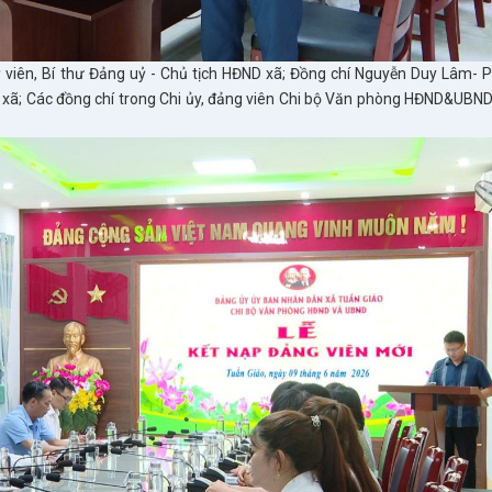
 viên, Bí thư Đảng uỷ - Chủ tịch HĐND xã; Đồng chí Nguyễn Duy Lâm- P
xã; Các đồng chí trong Chi ủy, đảng viên Chi bộ Văn phòng HĐND&UBND