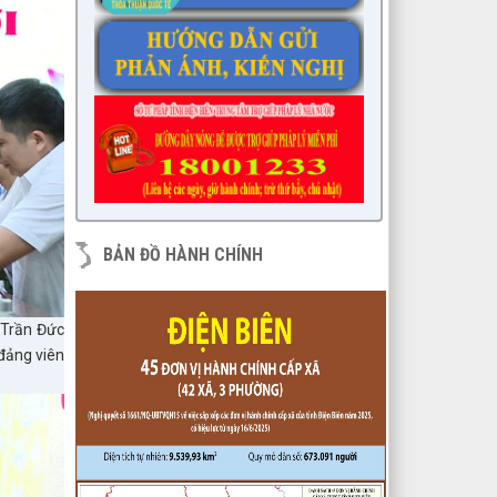
6/KH-BPC
Kế hoạch giám sát việc thực hiện
các quy định của pháp luật về công
tác thi hành án dân sự trên địa bàn
huyện năm 2021, 2022
lượt xem: 3446 | lượt tải:974
7/QĐ-BPC
Quyết định thành lập đoàn giám sát
việc thực hiện các quy định của
pháp luật về công tác thi hành án
BẢN ĐỒ HÀNH CHÍNH
dân sự trên địa bàn huyện năm
2021, 2022
lượt xem: 3384 | lượt tải:596
 Trần Đức
230/CTr-TT HĐND
đảng viên
Chương trình công tác tháng
03/2023 của TT HĐND
lượt xem: 3376 | lượt tải:461
1/NQ-TTHĐND
Nghị quyết V/v: Điều chỉnh cục bộ
quy hoạch chi tiết xây dựng tỷ lệ