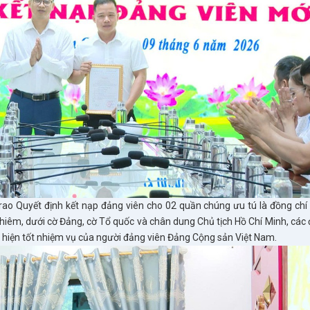
 trao Quyết định kết nạp đảng viên cho 02 quần chúng ưu tú là đồng chí
hiêm, dưới cờ Đảng, cờ Tổ quốc và chân dung Chủ tịch Hồ Chí Minh, các 
ực hiện tốt nhiệm vụ của người đảng viên Đảng Cộng sản Việt Nam.