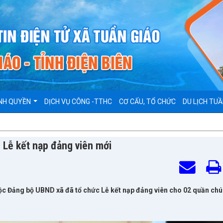
NH QUYỀN
DỊCH VỤ CÔNG -TTHC
CƠ CẤU, TỔ CHỨC
DU LỊCH TUẦ
Lễ kết nạp đảng viên mới
 Đảng bộ UBND xã đã tổ chức Lễ kết nạp đảng viên cho 02 quần chú