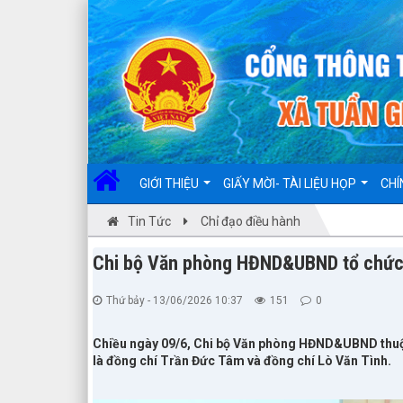
Đã kết nối EMC
GIỚI THIỆU
GIẤY MỜI- TÀI LIỆU HỌP
CHÍ
Tin Tức
Chỉ đạo điều hành
Chi bộ Văn phòng HĐND&UBND tổ chức 
Thứ bảy - 13/06/2026 10:37
151
0
Chiều ngày 09/6, Chi bộ Văn phòng HĐND&UBND thuộc
là đồng chí Trần Đức Tâm và đồng chí Lò Văn Tình.