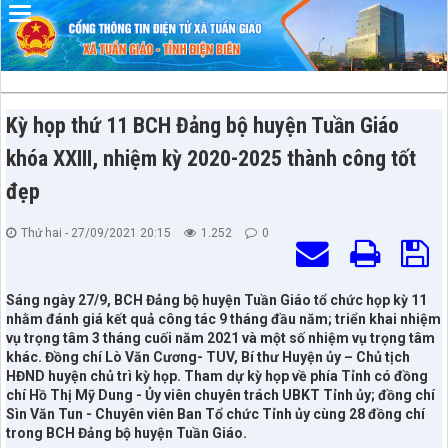
Đã kết nối EMC
Kỳ họp thứ 11 BCH Đảng bộ huyện Tuần Giáo
khóa XXIII, nhiệm kỳ 2020-2025 thành công tốt
đẹp
Thứ hai - 27/09/2021 20:15
1.252
0
Sáng ngày 27/9, BCH Đảng bộ huyện Tuần Giáo tổ chức họp kỳ 11
nhằm đánh giá kết quả công tác 9 tháng đầu năm; triển khai nhiệm
vụ trọng tâm 3 tháng cuối năm 2021 và một số nhiệm vụ trọng tâm
khác. Đồng chí Lò Văn Cương- TUV, Bí thư Huyện ủy – Chủ tịch
HĐND huyện chủ trì kỳ họp. Tham dự kỳ họp về phía Tỉnh có đồng
chí Hồ Thị Mỹ Dung - Ủy viên chuyên trách UBKT Tỉnh ủy; đồng chí
Sìn Văn Tun - Chuyên viên Ban Tổ chức Tỉnh ủy cùng 28 đồng chí
trong BCH Đảng bộ huyện Tuần Giáo.