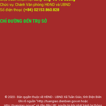
Chức vụ: Chánh Văn phòng HĐND và UBND
Số điện thoại:
(+84) 02153.860.828
CHỈ ĐƯỜNG ĐẾN TRỤ SỞ
© 2020 - Bản quyền thuộc về HĐND - UBND Xã Tuần Giáo, tỉnh Điện Biên
Ghi rõ nguồn "Http://tuangiao.dienbien.gov.vn hoặc
Http://tuangiao.gov.vn" và dẫn đến URL nguồn tin khi phát hành lại thông