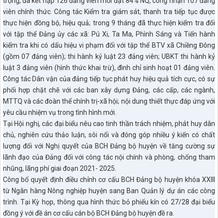
trọng, đã kết nạp 126 đảng viên mới đạt 84% NQ, công nhận 107 đảng
viên chính thức. Công tác Kiểm tra giám sát, thanh tra tiếp tục được
thực hiện đồng bộ, hiệu quả; trong 9 tháng đã thực hiện kiểm tra đối
với tập thể Đảng ủy các xã: Pú Xi, Ta Ma, Phình Sáng và Tiến hành
kiểm tra khi có dấu hiệu vi phạm đối với tập thể BTV xã Chiềng Đông
(gồm 07 đảng viên); thi hành kỷ luật 23 đảng viên; UBKT thi hành kỷ
luật 3 đảng viên (hình thức khai trừ), đình chỉ sinh hoạt 01 đảng viên.
Công tác Dân vận của đảng tiếp tục phát huy hiệu quả tích cực, có sự
phối hợp chặt chẽ với các ban xây dựng Đảng, các cấp, các ngành,
MTTQ và các đoàn thể chính trị-xã hội; nội dung thiết thực đáp ứng với
yêu cầu nhiệm vụ trong tình hình mới.
Tại Hội nghị, các đại biểu nêu cao tinh thần trách nhiệm, phát huy dân
chủ, nghiên cứu thảo luận, sôi nổi và đóng góp nhiều ý kiến có chất
lượng đối với Nghị quyết của BCH Đảng bộ huyện về tăng cường sự
lãnh đạo của Đảng đối với công tác nội chính và phòng, chống tham
nhũng, lãng phí giai đoạn 2021- 2025.
Công bố quyết định điều chỉnh cơ cấu BCH Đảng bộ huyện khóa XXIII
từ Ngân hàng Nông nghiệp huyện sang Ban Quản lý dự án các công
trình. Tại Kỳ họp, thông qua hình thức bỏ phiếu kín có 27/28 đại biểu
đồng ý với đề án cơ cấu cán bộ BCH Đảng bộ huyện đề ra.