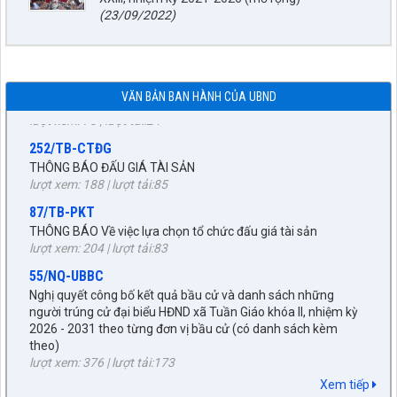
lượt xem: 41 | lượt tải:33
(23/09/2022)
1872/KH-UBND
Kế hoạch Đấu giá quyền sử dụng đất năm 2026 trên địa bàn
xã Tuần Giáo
lượt xem: 75 | lượt tải:24
VĂN BẢN BAN HÀNH CỦA UBND
252/TB-CTĐG
THÔNG BÁO ĐẤU GIÁ TÀI SẢN
lượt xem: 188 | lượt tải:85
87/TB-PKT
THÔNG BÁO Về việc lựa chọn tổ chức đấu giá tài sản
lượt xem: 204 | lượt tải:83
55/NQ-UBBC
Nghị quyết công bố kết quả bầu cử và danh sách những
người trúng cử đại biểu HĐND xã Tuần Giáo khóa II, nhiệm kỳ
2026 - 2031 theo từng đơn vị bầu cử (có danh sách kèm
theo)
27/NQ-HĐND
lượt xem: 376 | lượt tải:173
Về chủ trương sắp xếp đơn vị hành chính cấp xã trên địa bàn
huyện Tuần Giáo, tỉnh Điện Biên (gửi bản kèm Biên Bản kỳ
672/KH-UBND
họp HĐND)
KẾ HOẠCH tháng 3 năm 2026 Đấu giá quyền sử dụng đất, để
Xem tiếp
lượt xem: 1520 | lượt tải:956