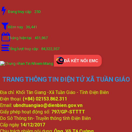
Đang truy cập
250
Hôm nay
36,441
Tháng hiện tại
451,867
Tổng lượt truy cập
84,322,307
ĐÃ KẾT NỐI EMC
TRANG THÔNG TIN ĐIỆN TỬ XÃ TUẦN GIÁO
Địa chỉ: Khối Tân Giang -Xã Tuần Giáo - Tỉnh Điện Biên
Điện thoại:
(+84) 02153.862.311
Email:
ubndtuangiao@dienbien.gov.vn
Giấy phép hoạt động số:
797/GP-STTTT
Do Sở Thông tin- Truyền thông tỉnh Điện Biên
Cấp ngày
14/12/2017
Chịu trách nhiệm nội dung:
Ông Võ Tá Cường