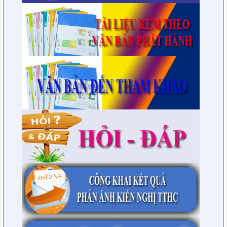
7/QĐ-BPC
Quyết định thành lập đoàn giám sát việc thực hiện các quy
định của pháp luật về công tác thi hành án dân sự trên địa
bàn huyện năm 2021, 2022
lượt xem: 3387 | lượt tải:596
230/CTr-TT HĐND
Chương trình công tác tháng 03/2023 của TT HĐND
lượt xem: 3379 | lượt tải:461
1/NQ-TTHĐND
Nghị quyết V/v: Điều chỉnh cục bộ quy hoạch chi tiết xây dựng
tỷ lệ 1/500 Khu trung tâm thị trấn Tuần Giáo huyện Tuần Giáo
tỉnh Điện Biên ( Khu dân cư số 1 Thị trấn Tuần Giáo; Khu dân
cư số 2 Thị trấn Tuần Giáo; Khu dân cư mới số 3
lượt xem: 2803 | lượt tải:1456
2/CV-BDT
Đề xuất chuyên đề giám sát năm 2024
lượt xem: 3924 | lượt tải:979
4/CV-BKTXH
Đề xuất nội dung giám sát năm 2024 của TT HĐND huyện
lượt xem: 4941 | lượt tải:1315