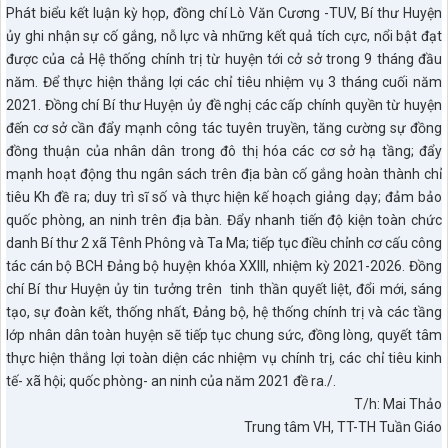
Phát biểu kết luận kỳ họp, đồng chí Lò Văn Cương -TUV, Bí thư Huyện
ủy ghi nhận sự cố gắng, nỗ lực và những kết quả tích cực, nổi bật đạt
được của cả Hệ thống chính trị từ huyện tới cở sở trong 9 tháng đầu
năm. Để thực hiện thắng lợi các chỉ tiêu nhiệm vụ 3 tháng cuối năm
2021. Đồng chí Bí thư Huyện ủy đề nghị các cấp chính quyền từ huyện
đến cơ sở cần đẩy mạnh công tác tuyên truyền, tăng cường sự đồng
đồng thuận của nhân dân trong đô thị hóa các cơ sở hạ tầng; đẩy
mạnh hoạt động thu ngân sách trên địa bàn cố gắng hoàn thành chỉ
tiêu Kh đề ra; duy trì sĩ số và thực hiện kế hoạch giảng dạy; đảm bảo
quốc phòng, an ninh trên địa bàn. Đẩy nhanh tiến độ kiện toàn chức
danh Bí thư 2 xã Tênh Phông và Ta Ma; tiếp tục điều chỉnh cơ cấu công
tác cán bộ BCH Đảng bộ huyện khóa XXIII, nhiệm kỳ 2021-2026. Đồng
chí Bí thư Huyện ủy tin tưởng trên tinh thần quyết liệt, đổi mới, sáng
tạo, sự đoàn kết, thống nhất, Đảng bộ, hệ thống chính trị và các tầng
lớp nhân dân toàn huyện sẽ tiếp tục chung sức, đồng lòng, quyết tâm
thực hiện thắng lợi toàn diện các nhiệm vụ chính trị, các chỉ tiêu kinh
tế- xã hội; quốc phòng- an ninh của năm 2021 đề ra./.
T/h: Mai Thảo
Trung tâm VH, TT-TH Tuần Giáo