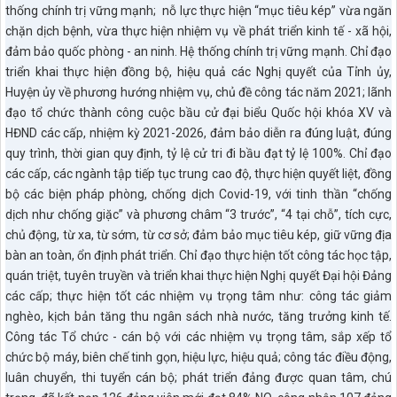
thống chính trị vững mạnh; nỗ lực thực hiện “mục tiêu kép” vừa ngăn
chặn dịch bệnh, vừa thực hiện nhiệm vụ về phát triển kinh tế - xã hội,
đảm bảo quốc phòng - an ninh. Hệ thống chính trị vững mạnh. Chỉ đạo
triển khai thực hiện đồng bộ, hiệu quả các Nghị quyết của Tỉnh ủy,
Huyện ủy về phương hướng nhiệm vụ, chủ đề công tác năm 2021; lãnh
đạo tổ chức thành công cuộc bầu cử đại biểu Quốc hội khóa XV và
HĐND các cấp, nhiệm kỳ 2021-2026, đảm bảo diễn ra đúng luật, đúng
quy trình, thời gian quy định, tỷ lệ cử tri đi bầu đạt tỷ lệ 100%. Chỉ đạo
các cấp, các ngành tập tiếp tục trung cao độ, thực hiện quyết liệt, đồng
bộ các biện pháp phòng, chống dịch Covid-19, với tinh thần “chống
dịch như chống giặc” và phương châm “3 trước”, “4 tại chỗ”, tích cực,
chủ động, từ xa, từ sớm, từ cơ sở; đảm bảo mục tiêu kép, giữ vững địa
bàn an toàn, ổn định phát triển. Chỉ đạo thực hiện tốt công tác học tập,
quán triệt, tuyên truyền và triển khai thực hiện Nghị quyết Đại hội Đảng
các cấp; thực hiện tốt các nhiệm vụ trọng tâm như: công tác giảm
nghèo, kịch bản tăng thu ngân sách nhà nước, tăng trưởng kinh tế.
Công tác Tổ chức - cán bộ với các nhiệm vụ trọng tâm, sắp xếp tổ
chức bộ máy, biên chế tinh gọn, hiệu lực, hiệu quả; công tác điều động,
luân chuyển, thi tuyển cán bộ; phát triển đảng được quan tâm, chú