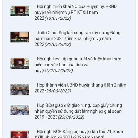
Hội nghị triển khai NQ của Huyện ủy, HĐND
huyện về nhiệm vụ PT KTXH năm
2022
(13/01/2022)
Tuần Giáo tổng kết công tác xây dựng Đảng
năm năm 2021 triển khai nhiệm vụ năm
2022
(22/01/2022)
Hội nghị học tập quán triệt và triển khai thực
hiện các văn bản của tỉnh và
huyện
(22/04/2022)
Họp thành viên UBND huyện tháng 6 lần 2 năm
2022
(28/06/2022)
Họp BCĐ giao đất giao rừng, cấp giấy chứng
nhận quyền sử dụng đất lâm nghiệp giai đoạn
797./TTPTQĐ-KV2
2019 - 2023
(23/09/2022)
Về việc đăng tải lên trên Cổng thông tin điện tử của UBND xã
Tuần Giáo công khai dự thảo phương án bồi thường, hỗ trợ
(đợt 6)công trình: Hồ bản phủ thuộc dự án cụm Hồbản Phủ -
Hội nghị BCH Đảng bộ huyện lần thứ 21, khóa
Nậm Là tỉnh Điện Biên
XXIII, nhiệm kỳ 2021-2026 (mở rộng)