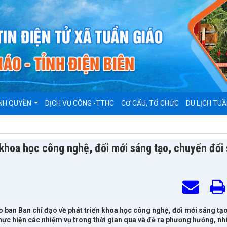
NH QUYỀN
DỊCH VỤ CÔNG -TTHC
CƠ CẤU, TỔ CHỨC
DU LỊCH TUẦ
 khoa học công nghệ, đổi mới sáng tạo, chuyển đổi 
 ban Ban chỉ đạo về phát triển khoa học công nghệ, đổi mới sáng tạ
thực hiện các nhiệm vụ trong thời gian qua và đề ra phương hướng, n