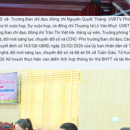
D xã- Trưởng Ban chỉ đạo; Đồng chí Nguyễn Quyết Thắng- UVBTV, Phó
ủ trì cuộc họp. Dự cuộc họp, có đồng chí Thượng tá Lò Văn Khụt- UVBT
ng Ban chỉ đạo; Đồng chí Trần Thị Việt Hà- Đảng uỷ viên, Trưởng phòng 
ệ, đổi mới sáng tạo, chuyển đổi số và CCHC- Phó trưởng Ban chỉ đạo; Cá
o quyết định số 163/QĐ-UBND, ngày 25/02/2026 của Ủy ban nhân dân xã 
 nghệ, đổi mới sáng tạo, chuyển đổi số và Đề án 06 xã Tuần Giáo; Tổ tr
6 Kế hoạch thực hiện cao điểm tích hợp thông tin thẻ BHYT và tài k