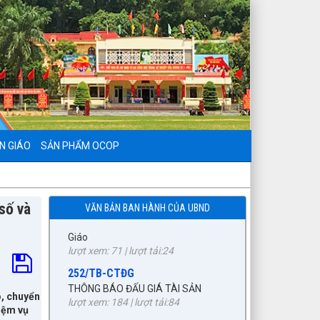
797./TTPTQĐ-KV2
Về việc đăng tải lên trên Cổng
thông tin điện tử của UBND xã Tuần
Giáo công khai dự thảo phương án
bồi thường, hỗ trợ (đợt 6)công trình:
Hồ bản phủ thuộc dự án cụm
Hồbản Phủ - Nậm Là tỉnh Điện Biên
lượt xem: 39 | lượt tải:31
1872/KH-UBND
Kế hoạch Đấu giá quyền sử dụng
N GIÁO
SẢN PHẨM OCOP
đất năm 2026 trên địa bàn xã Tuần
Giáo
lượt xem: 71 | lượt tải:24
252/TB-CTĐG
số và
VĂN BẢN BAN HÀNH CỦA UBND
THÔNG BÁO ĐẤU GIÁ TÀI SẢN
lượt xem: 184 | lượt tải:84
87/TB-PKT
THÔNG BÁO Về việc lựa chọn tổ
chức đấu giá tài sản
o, chuyển
lượt xem: 201 | lượt tải:82
hiệm vụ