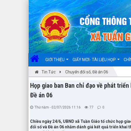
Đã kết nối EMC
GIỚI THIỆU
GIẤY MỜI- TÀI LIỆU HỌP
CHÍ
Tin Tức
Chuyển đổi số, Đề án 06
Họp giao ban Ban chỉ đạo về phát triển
Đề án 06
Thứ năm - 02/07/2026 11:16
77
0
Chiều ngày 24/6, UBND xã Tuần Giáo tổ chức họp giao
đổi số và Đề án 06 nhằm đánh giá kết quả triển khai 