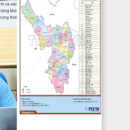
anh và xác
Giáo huyện Tuần Giáo tỉnh Điện Biên
những khó
( Khu dân cư số 1 Thị trấn Tuần
Giáo; Khu dân cư số 2 Thị trấn Tuần
rong thời
Giáo; Khu dân cư mới số 3
lượt xem: 2801 | lượt tải:1454
2/CV-BDT
Đề xuất chuyên đề giám sát năm
2024
lượt xem: 3920 | lượt tải:979
4/CV-BKTXH
Đề xuất nội dung giám sát năm
2024 của TT HĐND huyện
lượt xem: 4935 | lượt tải:1315