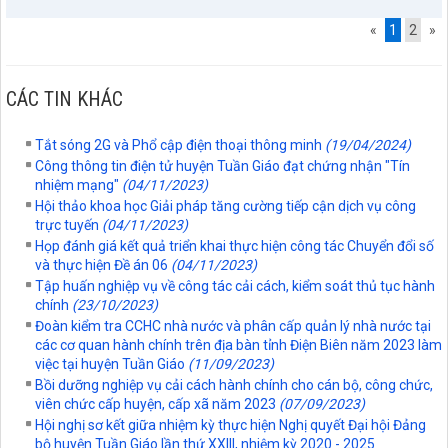
«
1
2
»
CÁC TIN KHÁC
Tắt sóng 2G và Phổ cập điện thoại thông minh
(19/04/2024)
Công thông tin điện tử huyện Tuần Giáo đạt chứng nhận "Tín
nhiệm mạng"
(04/11/2023)
Hội thảo khoa học Giải pháp tăng cường tiếp cận dịch vụ công
trực tuyến
(04/11/2023)
Họp đánh giá kết quả triển khai thực hiện công tác Chuyển đổi số
và thực hiện Đề án 06
(04/11/2023)
Tập huấn nghiệp vụ về công tác cải cách, kiểm soát thủ tục hành
chính
(23/10/2023)
Đoàn kiểm tra CCHC nhà nước và phân cấp quản lý nhà nước tại
các cơ quan hành chính trên địa bàn tỉnh Điện Biên năm 2023 làm
việc tại huyện Tuần Giáo
(11/09/2023)
Bồi dưỡng nghiệp vụ cải cách hành chính cho cán bộ, công chức,
viên chức cấp huyện, cấp xã năm 2023
(07/09/2023)
Hội nghị sơ kết giữa nhiệm kỳ thực hiện Nghị quyết Đại hội Đảng
797./TTPTQĐ-KV2
bộ huyện Tuần Giáo lần thứ XXIII, nhiệm kỳ 2020 - 2025