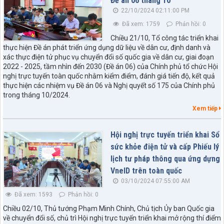
Đề án 06 tháng 10
22/10/2024 02:11:00 PM
Đã xem: 1759
Phản hồi: 0
Chiều 21/10, Tổ công tác triển khai
thực hiện Đề án phát triển ứng dụng dữ liệu về dân cư, định danh và
xác thực điện tử phục vụ chuyển đổi số quốc gia về dân cư, giai đoạn
2022 - 2025, tầm nhìn đến 2030 (Đề án 06) của Chính phủ tổ chức Hội
nghị trực tuyến toàn quốc nhằm kiểm điểm, đánh giá tiến độ, kết quả
thực hiện các nhiệm vụ Đề án 06 và Nghị quyết số 175 của Chính phủ
trong tháng 10/2024.
Xem tiếp
Hội nghị trực tuyến triển khai Sổ
sức khỏe điện tử và cấp Phiếu lý
lịch tư pháp thông qua ứng dựng
VneID trên toàn quốc
03/10/2024 07:55:00 AM
Đã xem: 1593
Phản hồi: 0
Chiều 02/10, Thủ tướng Phạm Minh Chính, Chủ tịch Ủy ban Quốc gia
về chuyển đổi số, chủ trì Hội nghị trực tuyến triển khai mở rộng thí điểm