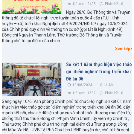
Đã xem: 2405
Phản hồi: 0
Ngày 28/6, Bộ Thông tin và Truyền
thông đã tổ chức Hội nghị trực tuyến toàn quốc 4 cấp (T.Ư - tỉnh -
huyện – xã) triển khai Nghị định số 49/2024/NĐ-CP ngày 10/5/2024
của Chính phủ quy định về thông tin cơ sở (gọi tắt là Nghị định 49).
Đồng chí Nguyễn Thanh Lâm, Thứ trưởng Bộ Thông tin và Truyền
thông chủ trì tại điểm cầu chính.
Xem tiếp
Sơ kết 1 năm thực hiện việc tháo
gỡ 'điểm nghẽn' trong triển khai
Đề án 06
13/06/2024 11:10:11 AM
Đã xem: 1587
Phản hồi: 0
Sáng ngày 10/6, Văn phòng Chính phủ tổ chức Hội nghị sơ kết 01 năm
thực hiện việc tháo gỡ các “điểm nghẽn” trong triển khai Đề án 06; đẩy
mạnh kết nối, chia sẻ dữ liệu phục vụ và phát triển thương mại điện tử,
chống thất thu thuế. Đồng chí Phạm Minh Chính, Ủy viên Bộ Chính trị,
Thủ tướng Chính phủ chủ trì hội nghị tại điểm cầu Trung ương. Đồng
chí Mùa Va Hồ - UVBTV, Phó Chủ tịch UBND huyện dự, chủ trì hội nghị