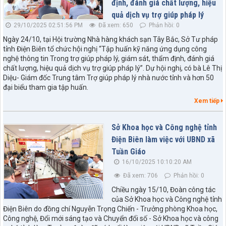
định, đánh giá chất lượng, hiệu
quả dịch vụ trợ giúp pháp lý
29/10/2025 02:51:56 PM
Đã xem: 650
Phản hồi: 0
Ngày 24/10, tại Hội trường Nhà hàng khách sạn Tây Bắc, Sở Tư pháp
tỉnh Điện Biên tổ chức hội nghị “Tập huấn kỹ năng ứng dụng công
nghệ thông tin Trong trợ giúp pháp lý, giám sát, thẩm định, đánh giá
chất lượng, hiệu quả dịch vụ trợ giúp pháp lý”. Dự hội nghị, có bà Lê Thị
Diệu- Giám đốc Trung tâm Trợ giúp pháp lý nhà nước tỉnh và hơn 50
đại biểu tham gia tập huấn.
Xem tiếp
Sở Khoa học và Công nghệ tỉnh
Điện Biên làm việc với UBND xã
Tuần Giáo
16/10/2025 10:10:20 AM
Đã xem: 706
Phản hồi: 0
Chiều ngày 15/10, Đoàn công tác
của Sở Khoa học và Công nghệ tỉnh
Điện Biên do đồng chí Nguyễn Trọng Chiến - Trưởng phòng Khoa học,
Công nghệ, Đổi mới sáng tạo và Chuyển đổi số - Sở Khoa học và công