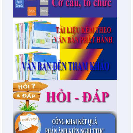
về công tác thi hành án dân sự trên địa bàn huyện năm 2021,
2022
lượt xem: 3446 | lượt tải:974
7/QĐ-BPC
Quyết định thành lập đoàn giám sát việc thực hiện các quy
định của pháp luật về công tác thi hành án dân sự trên địa
bàn huyện năm 2021, 2022
lượt xem: 3384 | lượt tải:596
230/CTr-TT HĐND
Chương trình công tác tháng 03/2023 của TT HĐND
lượt xem: 3376 | lượt tải:461
1/NQ-TTHĐND
Nghị quyết V/v: Điều chỉnh cục bộ quy hoạch chi tiết xây dựng
tỷ lệ 1/500 Khu trung tâm thị trấn Tuần Giáo huyện Tuần Giáo
tỉnh Điện Biên ( Khu dân cư số 1 Thị trấn Tuần Giáo; Khu dân
cư số 2 Thị trấn Tuần Giáo; Khu dân cư mới số 3
lượt xem: 2801 | lượt tải:1454
2/CV-BDT
Đề xuất chuyên đề giám sát năm 2024
lượt xem: 3919 | lượt tải:978