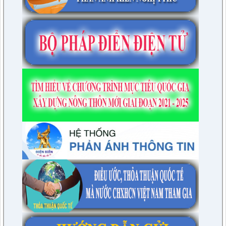
4/CV-BKTXH
Đề xuất nội dung giám sát năm 2024 của TT HĐND huyện
lượt xem: 4932 | lượt tải:1314