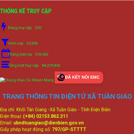
THỐNG KÊ TRUY CẬP
Đang truy cập
230
Hôm nay
20,696
Tháng hiện tại
359,402
Tổng lượt truy cập
84,229,842
ĐÃ KẾT NỐI EMC
TRANG THÔNG TIN ĐIỆN TỬ XÃ TUẦN GIÁO
Địa chỉ: Khối Tân Giang -Xã Tuần Giáo - Tỉnh Điện Biên
Điện thoại:
(+84) 02153.862.311
Email:
ubndtuangiao@dienbien.gov.vn
Giấy phép hoạt động số:
797/GP-STTTT