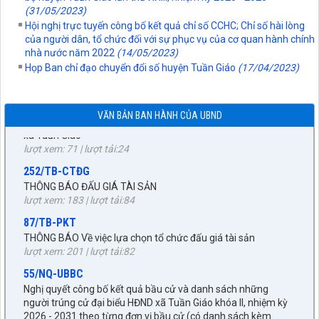
Về việc đăng tải lên trên Cổng thông tin điện tử của UBND xã
(31/05/2023)
Tuần Giáo công khai dự thảo phương án bồi thường, hỗ trợ
Hội nghị trực tuyến công bố kết quả chỉ số CCHC; Chỉ số hài lòng
(đợt 6)công trình: Hồ bản phủ thuộc dự án cụm Hồbản Phủ -
của người dân, tổ chức đối với sự phục vụ của cơ quan hành chính
Nậm Là tỉnh Điện Biên
nhà nước năm 2022
(14/05/2023)
lượt xem: 39 | lượt tải:29
Họp Ban chỉ đạo chuyển đổi số huyện Tuần Giáo
(17/04/2023)
1872/KH-UBND
Kế hoạch Đấu giá quyền sử dụng đất năm 2026 trên địa bàn
xã Tuần Giáo
VĂN BẢN BAN HÀNH CỦA UBND
lượt xem: 71 | lượt tải:24
252/TB-CTĐG
THÔNG BÁO ĐẤU GIÁ TÀI SẢN
lượt xem: 183 | lượt tải:84
87/TB-PKT
THÔNG BÁO Về việc lựa chọn tổ chức đấu giá tài sản
lượt xem: 201 | lượt tải:82
55/NQ-UBBC
Nghị quyết công bố kết quả bầu cử và danh sách những
người trúng cử đại biểu HĐND xã Tuần Giáo khóa II, nhiệm kỳ
2026 - 2031 theo từng đơn vị bầu cử (có danh sách kèm
27/NQ-HĐND
theo)
lượt xem: 371 | lượt tải:170
Về chủ trương sắp xếp đơn vị hành chính cấp xã trên địa bàn