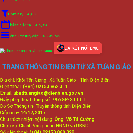
Hôm nay
76,650
Tháng hiện tại
415,356
Tổng lượt truy cập
84,285,796
ĐÃ KẾT NỐI EMC
TRANG THÔNG TIN ĐIỆN TỬ XÃ TUẦN GIÁO
Địa chỉ: Khối Tân Giang -Xã Tuần Giáo - Tỉnh Điện Biên
Điện thoại:
(+84) 02153.862.311
Email:
ubndtuangiao@dienbien.gov.vn
Giấy phép hoạt động số:
797/GP-STTTT
Do Sở Thông tin- Truyền thông tỉnh Điện Biên
Cấp ngày
14/12/2017
Chịu trách nhiệm nội dung:
Ông Võ Tá Cường
Chức vụ: Chánh Văn phòng HĐND và UBND
Số điện thoại:
(+84) 02153.860.828