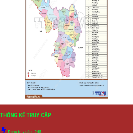
THỐNG KÊ TRUY CẬP
Đang truy cập
245