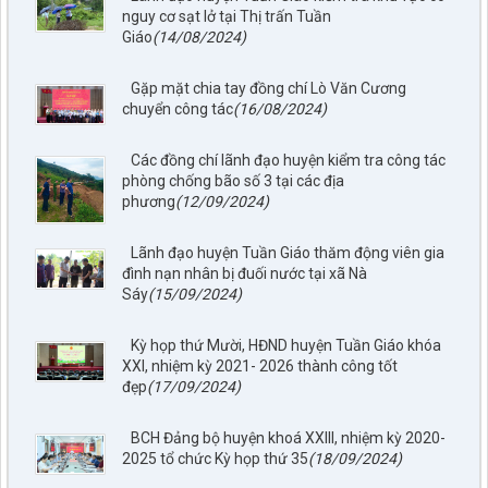
nguy cơ sạt lở tại Thị trấn Tuần
Giáo
(14/08/2024)
Gặp mặt chia tay đồng chí Lò Văn Cương
chuyển công tác
(16/08/2024)
Các đồng chí lãnh đạo huyện kiểm tra công tác
phòng chống bão số 3 tại các địa
phương
(12/09/2024)
Lãnh đạo huyện Tuần Giáo thăm động viên gia
đình nạn nhân bị đuối nước tại xã Nà
Sáy
(15/09/2024)
Kỳ họp thứ Mười, HĐND huyện Tuần Giáo khóa
797./TTPTQĐ-KV2
XXI, nhiệm kỳ 2021- 2026 thành công tốt
Về việc đăng tải lên trên Cổng thông tin điện tử của UBND xã
đẹp
(17/09/2024)
Tuần Giáo công khai dự thảo phương án bồi thường, hỗ trợ
(đợt 6)công trình: Hồ bản phủ thuộc dự án cụm Hồbản Phủ -
BCH Đảng bộ huyện khoá XXIII, nhiệm kỳ 2020-
Nậm Là tỉnh Điện Biên
2025 tổ chức Kỳ họp thứ 35
(18/09/2024)
lượt xem: 40 | lượt tải:31