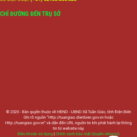
CHỈ ĐƯỜNG ĐẾN TRỤ SỞ
© 2020 - Bản quyền thuộc về HĐND - UBND Xã Tuần Giáo, tỉnh Điện Biên
Ghi rõ nguồn "Http://tuangiao.dienbien.gov.vn hoặc
Http://tuangiao.gov.vn" và dẫn đến URL nguồn tin khi phát hành lại thông
tin từ website này.
Điều khoản sử dụng
|
Chính sách bảo mật (Quyền riêng tư)