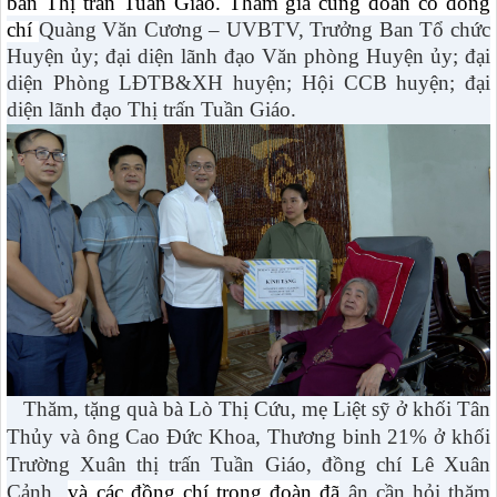
bàn Thị trấn Tuần Giáo. Tham gia cùng đoàn có đồng
chí
Quàng Văn Cương – UVBTV, Trưởng Ban Tổ chức
Huyện ủy; đại diện lãnh đạo Văn phòng Huyện ủy; đại
diện Phòng LĐTB&XH huyện; Hội CCB huyện; đại
diện lãnh đạo Thị trấn Tuần Giáo.
Thăm, tặng quà bà Lò Thị Cứu, mẹ Liệt sỹ ở khối Tân
Thủy và ông Cao Đức Khoa, Thương binh 21% ở khối
Trường Xuân thị trấn Tuần Giáo, đồng chí Lê Xuân
Cảnh
và các đồng chí trong đoàn đã
ân cần hỏi thăm