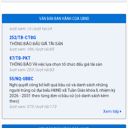
1872/KH-UBND
Kế hoạch Đấu giá quyền sử dụng đất năm 2026 trên địa bàn
xã Tuần Giáo
VĂN BẢN BAN HÀNH CỦA UBND
lượt xem: 73 | lượt tải:24
252/TB-CTĐG
THÔNG BÁO ĐẤU GIÁ TÀI SẢN
lượt xem: 186 | lượt tải:85
87/TB-PKT
THÔNG BÁO Về việc lựa chọn tổ chức đấu giá tài sản
lượt xem: 203 | lượt tải:83
55/NQ-UBBC
Nghị quyết công bố kết quả bầu cử và danh sách những
người trúng cử đại biểu HĐND xã Tuần Giáo khóa II, nhiệm kỳ
2026 - 2031 theo từng đơn vị bầu cử (có danh sách kèm
27/NQ-HĐND
theo)
lượt xem: 373 | lượt tải:173
Về chủ trương sắp xếp đơn vị hành chính cấp xã trên địa bàn
huyện Tuần Giáo, tỉnh Điện Biên (gửi bản kèm Biên Bản kỳ
672/KH-UBND
họp HĐND)
Xem tiếp
KẾ HOẠCH tháng 3 năm 2026 Đấu giá quyền sử dụng đất, để
lượt xem: 1516 | lượt tải:956
giao đất có thu tiền sử dụng đất thông qua hình thức đấu giá
89/TB-HĐND
quyền sử dụng đất năm 2026