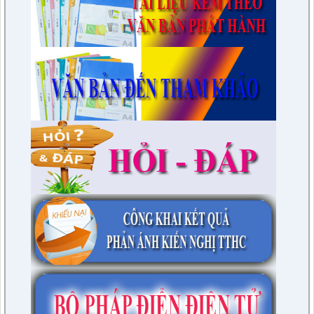
Quyết định thành lập đoàn giám sát việc thực hiện các quy
định của pháp luật về công tác thi hành án dân sự trên địa
bàn huyện năm 2021, 2022
lượt xem: 3385 | lượt tải:596
230/CTr-TT HĐND
Chương trình công tác tháng 03/2023 của TT HĐND
lượt xem: 3377 | lượt tải:461
1/NQ-TTHĐND
Nghị quyết V/v: Điều chỉnh cục bộ quy hoạch chi tiết xây dựng
tỷ lệ 1/500 Khu trung tâm thị trấn Tuần Giáo huyện Tuần Giáo
tỉnh Điện Biên ( Khu dân cư số 1 Thị trấn Tuần Giáo; Khu dân
cư số 2 Thị trấn Tuần Giáo; Khu dân cư mới số 3
lượt xem: 2802 | lượt tải:1454
2/CV-BDT
Đề xuất chuyên đề giám sát năm 2024
lượt xem: 3922 | lượt tải:979
4/CV-BKTXH
Đề xuất nội dung giám sát năm 2024 của TT HĐND huyện
lượt xem: 4936 | lượt tải:1315