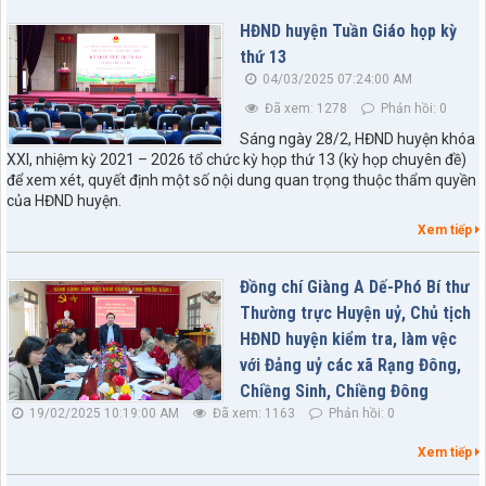
HĐND huyện Tuần Giáo họp kỳ
thứ 13
04/03/2025 07:24:00 AM
Đã xem: 1278
Phản hồi: 0
Sáng ngày 28/2, HĐND huyện khóa
XXI, nhiệm kỳ 2021 – 2026 tổ chức kỳ họp thứ 13 (kỳ họp chuyên đề)
để xem xét, quyết định một số nội dung quan trọng thuộc thẩm quyền
của HĐND huyện.
Xem tiếp
Đồng chí Giàng A Dế-Phó Bí thư
Thường trực Huyện uỷ, Chủ tịch
HĐND huyện kiểm tra, làm vệc
với Đảng uỷ các xã Rạng Đông,
Chiềng Sinh, Chiềng Đông
19/02/2025 10:19:00 AM
Đã xem: 1163
Phản hồi: 0
Xem tiếp