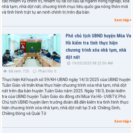
các nhiệm vụ chính trị, nhiệm vụ tái cơ cấu lại ngành nông nghiệp; xóa
nhà tạm, nhà dột nát; chương trình mục tiêu quốc gia nông thôn mới
và tình hình trật tự an ninh chính trị trên địa bàn
Xem tiếp
Phó chủ tịch UBND huyện Mùa Va
Hồ kiểm tra tình thực hiện
chương trình xóa nhà tạm, nhà
dột nát
19/03/2025 08:22:00 AM
Đã xem: 725
Phản hồi: 0
Thực hiện Kế hoạch số 59/KH-UBND ngày 14/3/2025 của UBND huyện
Tuần Giáo về triển khai thực hiện chương trình xóa nhà tạm, nhà dột
nát trên địa bàn huyện Tuần Giáo năm 2025. Ngày 18/3, Đoàn kiểm
tra của UBND huyện Tuần Giáo do đồng chí Mùa Va Hồ- UVBTV, Phó
Chủ tịch UBND huyện làm trưởng đoàn đã đến kiểm tra tình hình thực
hiện chương trình xóa nhà tạm, nhà dột nát tại 3 xã: Chiềng Sinh,
Chiềng Đông và Quài Tở
Xem tiếp