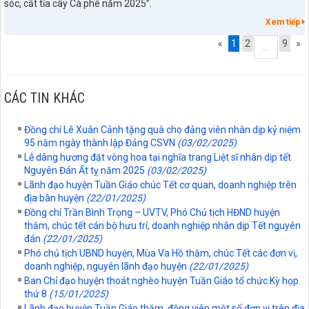
sóc, cắt tỉa cây Cà phê năm 2025”.
Xem tiếp
«
1
2
9
»
...
CÁC TIN KHÁC
Đồng chí Lê Xuân Cảnh tặng quà cho đảng viên nhân dịp kỷ niệm
95 năm ngày thành lập Đảng CSVN
(03/02/2025)
Lễ dâng hương đặt vòng hoa tại nghĩa trang Liệt sĩ nhân dịp tết
Nguyên Đán Ất tỵ năm 2025
(03/02/2025)
Lãnh đạo huyện Tuần Giáo chúc Tết cơ quan, doanh nghiệp trên
địa bàn huyện
(22/01/2025)
Đồng chí Trần Bình Trọng – UVTV, Phó Chủ tịch HĐND huyện
thăm, chúc tết cán bộ hưu trí, doanh nghiệp nhân dịp Tết nguyên
797./TTPTQĐ-KV2
đán
(22/01/2025)
Về việc đăng tải lên trên Cổng thông tin điện tử của UBND xã
Phó chủ tịch UBND huyện, Mùa Va Hồ thăm, chúc Tết các đơn vị,
Tuần Giáo công khai dự thảo phương án bồi thường, hỗ trợ
doanh nghiệp, nguyên lãnh đạo huyện
(22/01/2025)
(đợt 6)công trình: Hồ bản phủ thuộc dự án cụm Hồbản Phủ -
Ban Chỉ đạo huyện thoát nghèo huyện Tuần Giáo tổ chức Kỳ họp
Nậm Là tỉnh Điện Biên
thứ 8
(15/01/2025)
lượt xem: 40 | lượt tải:31
Lãnh đạo huyện Tuần Giáo thăm, động viên một số đơn vị trên địa