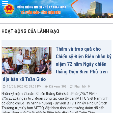
Đã kết nối EMC
HOẠT ĐỘNG CỦA LÃNH ĐẠO
Thăm và trao quà cho
Chiến sỹ Điện Biên nhân kỷ
niệm 72 năm Ngày chiến
thắng Điện Biên Phủ trên
địa bàn xã Tuần Giáo
15/05/2026 02:58:59 PM
Đã xem: 303
Phản hồi: 0
Nhân kỷ niệm 72 năm Chiến thắng Điện Biên Phủ (7/5/1954 -
7/5/2026), ngày 6/5, đoàn công tác của Ủy ban MTTQ Việt Nam tỉnh
do đồng chí Lò Thị Minh Phượng - Ủy viên BTV Tỉnh ủy, Phó Chủ tịch
Thường trực Ủy ban MTTQ Việt Nam tỉnh làm trưởng đoàn đã đến
thăm, tặng quà Chiến sĩ Điện Biên trên địa bàn xã Tuần Giáo.