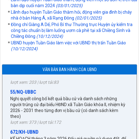
1872/KH-UBND
bàn dịp cuối năm 2024
(03/01/2025)
Lãnh đạo huyện Tuần Giáo thăm hỏi, động viên gia đình bị cháy
Kế hoạch Đấu giá quyền sử dụng đất năm 2026 trên địa bàn
nhà ở bản Háng Á, xã Rạng Đông
(02/01/2025)
xã Tuần Giáo
lượt xem: 72 | lượt tải:24
Đồng chí Giàng A Dế, Phó Bí thư Thường trực Huyện ủy kiểm tra
công tác chuẩn bị làm luống ươm cà phê tại xã Chiềng Sinh và
252/TB-CTĐG
Chiềng Đông
(10/12/2024)
THÔNG BÁO ĐẤU GIÁ TÀI SẢN
UBND huyện Tuần Giáo làm việc với UBND thị trấn Tuần Giáo
lượt xem: 186 | lượt tải:85
(10/12/2024)
87/TB-PKT
THÔNG BÁO Về việc lựa chọn tổ chức đấu giá tài sản
lượt xem: 203 | lượt tải:83
VĂN BẢN BAN HÀNH CỦA UBND
55/NQ-UBBC
Nghị quyết công bố kết quả bầu cử và danh sách những
người trúng cử đại biểu HĐND xã Tuần Giáo khóa II, nhiệm kỳ
2026 - 2031 theo từng đơn vị bầu cử (có danh sách kèm
theo)
27/NQ-HĐND
lượt xem: 373 | lượt tải:172
Về chủ trương sắp xếp đơn vị hành chính cấp xã trên địa bàn
672/KH-UBND
huyện Tuần Giáo, tỉnh Điện Biên (gửi bản kèm Biên Bản kỳ
KẾ HOẠCH tháng 3 năm 2026 Đấu giá quyền sử dụng đất, để
họp HĐND)
giao đất có thu tiền sử dụng đất thông qua hình thức đấu giá
lượt xem: 1515 | lượt tải:956
quyền sử dụng đất năm 2026