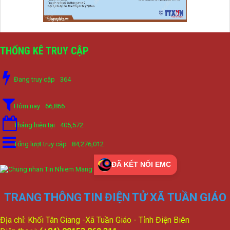
THỐNG KÊ TRUY CẬP
Đang truy cập
364
Hôm nay
66,866
Tháng hiện tại
405,572
Tổng lượt truy cập
84,276,012
ĐÃ KẾT NỐI EMC
TRANG THÔNG TIN ĐIỆN TỬ XÃ TUẦN GIÁO
Địa chỉ: Khối Tân Giang -Xã Tuần Giáo - Tỉnh Điện Biên