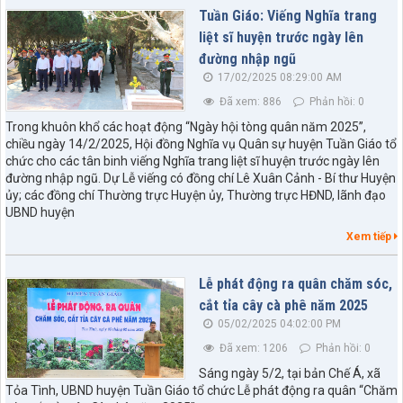
Tuần Giáo: Viếng Nghĩa trang
liệt sĩ huyện trước ngày lên
đường nhập ngũ
17/02/2025 08:29:00 AM
Đã xem: 886
Phản hồi: 0
Trong khuôn khổ các hoạt động “Ngày hội tòng quân năm 2025”,
chiều ngày 14/2/2025, Hội đồng Nghĩa vụ Quân sự huyện Tuần Giáo tổ
chức cho các tân binh viếng Nghĩa trang liệt sĩ huyện trước ngày lên
đường nhập ngũ. Dự Lễ viếng có đồng chí Lê Xuân Cảnh - Bí thư Huyện
ủy; các đồng chí Thường trực Huyện ủy, Thường trực HĐND, lãnh đạo
UBND huyện
Xem tiếp
Lễ phát động ra quân chăm sóc,
cắt tỉa cây cà phê năm 2025
05/02/2025 04:02:00 PM
Đã xem: 1206
Phản hồi: 0
Sáng ngày 5/2, tại bản Chế Á, xã
Tỏa Tình, UBND huyện Tuần Giáo tổ chức Lễ phát động ra quân “Chăm