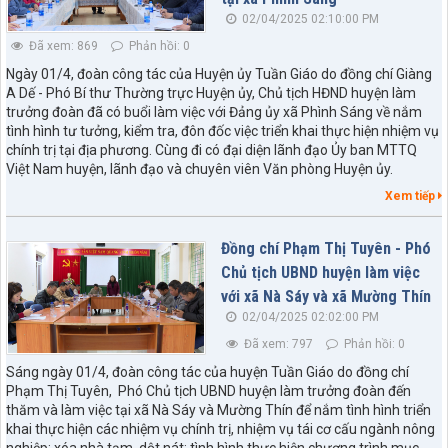
02/04/2025 02:10:00 PM
Đã xem: 869
Phản hồi: 0
Ngày 01/4, đoàn công tác của Huyện ủy Tuần Giáo do đồng chí Giàng
A Dế - Phó Bí thư Thường trực Huyện ủy, Chủ tịch HĐND huyện làm
trưởng đoàn đã có buổi làm việc với Đảng ủy xã Phình Sáng về nắm
tình hình tư tưởng, kiểm tra, đôn đốc việc triển khai thực hiện nhiệm vụ
chính trị tại địa phương. Cùng đi có đại diện lãnh đạo Ủy ban MTTQ
Việt Nam huyện, lãnh đạo và chuyên viên Văn phòng Huyện ủy.
Xem tiếp
Đồng chí Phạm Thị Tuyên - Phó
Chủ tịch UBND huyện làm việc
với xã Nà Sáy và xã Mường Thín
02/04/2025 02:02:00 PM
Đã xem: 797
Phản hồi: 0
Sáng ngày 01/4, đoàn công tác của huyện Tuần Giáo do đồng chí
Phạm Thị Tuyên, Phó Chủ tịch UBND huyện làm trưởng đoàn đến
thăm và làm việc tại xã Nà Sáy và Mường Thín để nắm tình hình triển
khai thực hiện các nhiệm vụ chính trị, nhiệm vụ tái cơ cấu ngành nông
nghiệp; xóa nhà tạm, dột nát; tình hình thực hiện chương trình mục