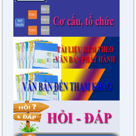
7/QĐ-BPC
Quyết định thành lập đoàn giám sát việc thực hiện các quy
định của pháp luật về công tác thi hành án dân sự trên địa
bàn huyện năm 2021, 2022
lượt xem: 3385 | lượt tải:596
230/CTr-TT HĐND
Chương trình công tác tháng 03/2023 của TT HĐND
lượt xem: 3376 | lượt tải:461
1/NQ-TTHĐND
Nghị quyết V/v: Điều chỉnh cục bộ quy hoạch chi tiết xây dựng
tỷ lệ 1/500 Khu trung tâm thị trấn Tuần Giáo huyện Tuần Giáo
tỉnh Điện Biên ( Khu dân cư số 1 Thị trấn Tuần Giáo; Khu dân
cư số 2 Thị trấn Tuần Giáo; Khu dân cư mới số 3
lượt xem: 2802 | lượt tải:1454
2/CV-BDT
Đề xuất chuyên đề giám sát năm 2024
lượt xem: 3922 | lượt tải:979
4/CV-BKTXH
Đề xuất nội dung giám sát năm 2024 của TT HĐND huyện
lượt xem: 4936 | lượt tải:1315