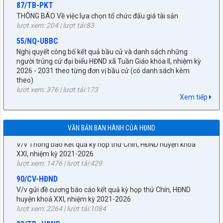
lượt xem: 204 | lượt tải:83
55/NQ-UBBC
Nghị quyết công bố kết quả bầu cử và danh sách những
người trúng cử đại biểu HĐND xã Tuần Giáo khóa II, nhiệm kỳ
2026 - 2031 theo từng đơn vị bầu cử (có danh sách kèm
theo)
27/NQ-HĐND
lượt xem: 376 | lượt tải:173
Về chủ trương sắp xếp đơn vị hành chính cấp xã trên địa bàn
huyện Tuần Giáo, tỉnh Điện Biên (gửi bản kèm Biên Bản kỳ
672/KH-UBND
họp HĐND)
KẾ HOẠCH tháng 3 năm 2026 Đấu giá quyền sử dụng đất, để
Xem tiếp
lượt xem: 1520 | lượt tải:956
giao đất có thu tiền sử dụng đất thông qua hình thức đấu giá
quyền sử dụng đất năm 2026
89/TB-HĐND
lượt xem: 264 | lượt tải:244
V/v Thông báo Kết quả kỳ họp thứ Chín, HĐND huyện khóa
VĂN BẢN BAN HÀNH CỦA HĐND
XXI, nhiệm kỳ 2021-2026
92/QĐ-BNG
lượt xem: 1476 | lượt tải:429
Về việc công bố danh mục văn bản quy phạm pháp luật hết
hiệu lực toàn bộ và văn bản quy phạm pháp luật hết hiệu lực
90/CV-HĐND
một phần thuộc lĩnh vực quản lý Nhà nước của Bộ ngoại giao
V/v gửi đề cương báo cáo kết quả kỳ họp thứ Chín, HĐND
năm 2025
huyện khoá XXI, nhiệm kỳ 2021-2026
lượt xem: 329 | lượt tải:124
lượt xem: 2264 | lượt tải:1084
56/QĐ-UBND
23/TB- HĐND
Về việc công bố danh mục văn bản quy phạm pháp luật do
V/v thông báo thời gian, lịch giám sát chuyên đề của HĐND
Hội đồng nhân dân, Ủy ban nhân dân tỉnh Điện Biên ban hành