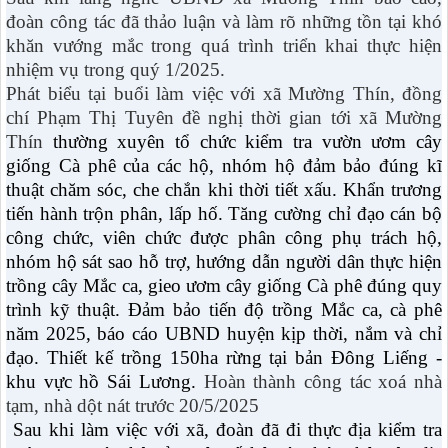
đoàn công tác đã thảo luận và làm rõ những tồn tại khó
khăn vướng mắc trong quá trình triển khai thực hiện
nhiệm vụ trong quý 1/2025.
Phát biểu tại buổi làm việc với xã Mường Thín, đồng
chí Phạm Thị Tuyên đề nghị thời gian tới xã Mường
Thín
t
hường xuyên tổ chức kiểm tra vườn ươm cây
giống Cà phê của các hộ, nhóm hộ đảm bảo đúng kĩ
thuật chăm sóc, che chắn khi thời tiết xấu. Khẩn trương
tiến hành trộn phân, lấp hố.
T
ăng cường chỉ đạo cán bộ
công chức, viên chức được phân công phụ trách hộ,
nhóm hộ sát sao hỗ trợ, hướng dẫn người dân thực hiện
trồng cây Mắc ca, gieo ươm cây giống Cà phê đúng quy
trình kỹ thuật.
Đảm bảo tiến độ trồng Mắc ca, cà phê
năm 2025
, báo cáo UBND huyện kịp thời, nắm và chỉ
đạo.
Thiết kế trồng 150ha rừng tại bản Đông Liếng -
khu vực hồ Sái Lương.
Hoàn thành công tác xoá nhà
tạm, nhà dột nát trước 20/5/2025
Sau khi làm việc với xã, đoàn đã đi thực địa kiểm tra