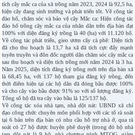
tích cây mắc ca của xã trồng năm 2023, 2024 là 92,5 ha,
hiện cây đang sinh trưởng và phát triển tốt. Về công tác
đào hố, chăm sóc và bảo vệ cây Mắc ca: Hiện công tác
đào hố trồng cây mắc ca của nhân dân trên địa bàn đạt
100% với diện đăng ký trồng là 40 (ha) với 11.120 hố.
Về công tác phát triển, gieo ươm cây cà phê: Diện tích
đã cho thu hoạch là 13,7 ha xã đã tích cực đẩy mạnh
tuyên truyền và đôn đốc người dân chăm sóc cây mắc ca
sau thu hoạch và diện tích trồng mới năm 2024 là 3 ha.
Năm 2025, diện tích đăng ký trồng mới trên địa bàn xã
là 68,45 ha, với 137 hộ tham gia đăng ký trồng, đến
thời điểm hiện tại các hộ dân đã đóng bầu được 100%
và cho cây vào bầu được 91% so với số lượng đăng ký.
Tổng số hộ đã tra cây vào bầu là 125/137 hộ.
Về công tác xóa nhà tạm, nhà dột nát:
UBND xã chỉ
đạo công chức chuyên môn phối hợp với các tổ rà s
oát
tại
6 bản trên địa bàn có nhu cầu hỗ trợ nhà ở
, qua rà
soát
có
27 hộ
được huyện phê duyệt (t
rong đó hộ nhà
tạm dột nát là 9 hộ, nhà chương trình MTQG, giảm