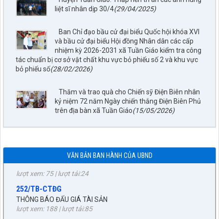
liệt sĩ nhân dịp 30/4
(29/04/2025)
Ban Chỉ đạo bầu cử đại biểu Quốc hội khóa XVI
và bầu cử đại biểu Hội đồng Nhân dân các cấp
nhiệm kỳ 2026-2031 xã Tuần Giáo kiểm tra công
797./TTPTQĐ-KV2
tác chuẩn bị cơ sở vật chất khu vực bỏ phiếu số 2 và khu vực
bỏ phiếu số
(28/02/2026)
Về việc đăng tải lên trên Cổng thông tin điện tử của UBND xã
Tuần Giáo công khai dự thảo phương án bồi thường, hỗ trợ
(đợt 6)công trình: Hồ bản phủ thuộc dự án cụm Hồbản Phủ -
Thăm và trao quà cho Chiến sỹ Điện Biên nhân
Nậm Là tỉnh Điện Biên
kỷ niệm 72 năm Ngày chiến thắng Điện Biên Phủ
lượt xem: 41 | lượt tải:33
trên địa bàn xã Tuần Giáo
(15/05/2026)
1872/KH-UBND
Kế hoạch Đấu giá quyền sử dụng đất năm 2026 trên địa bàn
xã Tuần Giáo
lượt xem: 75 | lượt tải:24
VĂN BẢN BAN HÀNH CỦA UBND
252/TB-CTĐG
THÔNG BÁO ĐẤU GIÁ TÀI SẢN
lượt xem: 188 | lượt tải:85
87/TB-PKT
THÔNG BÁO Về việc lựa chọn tổ chức đấu giá tài sản