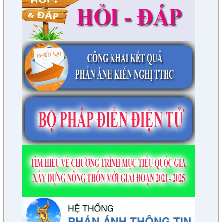
tỉnh Điện Biên ( Khu dân cư số 1 Thị trấn Tuần Giáo; Khu dân
cư số 2 Thị trấn Tuần Giáo; Khu dân cư mới số 3
lượt xem: 2803 | lượt tải:1456
2/CV-BDT
Đề xuất chuyên đề giám sát năm 2024
lượt xem: 3924 | lượt tải:979
4/CV-BKTXH
Đề xuất nội dung giám sát năm 2024 của TT HĐND huyện
lượt xem: 4941 | lượt tải:1315