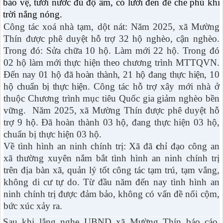
bảo vệ, tưới nước đủ độ ẩm, có lưới đen để che phủ khi
trời nắng nóng.
Công tác xoá nhà tạm, dột nát:
Năm 2025, xã Mường
Thín được phê duyệt hỗ trợ 32 hộ nghèo, cận nghèo.
Trong đó: Sửa chữa 10 hộ.
Làm mới 22 hộ. Trong đó
02 hộ làm mới thực hiện theo chương trình MTTQVN.
Đến nay 01 hộ đã hoàn thành, 21 hộ đang thực hiện, 10
hộ chuẩn bị thực hiện.
Công tác hỗ trợ xây mới nhà ở
thuộc Chương trình mục tiêu Quốc gia giảm nghèo bền
vững.
Năm 2025, xã Mường Thín được phê duyệt hỗ
trợ 9 hộ. Đã hoàn thành 03 hộ, đang thực hiện 03 hộ,
chuẩn bị thực hiện 03 hộ.
Về tình hình an ninh chính trị: Xã đã
c
hỉ đạo công an
xã thường xuyên nắm bắt tình hình an ninh chính trị
trên địa bàn xã, quản lý tốt công tác tạm trú, tạm vắng,
không di cư tự do. Từ đầu năm đến nay tình hình an
ninh chính trị được đảm bảo, không có vấn đề nổi cộm,
bức xúc xảy ra.
Sau khi lắng nghe UBND xã Mường Thín báo cáo,