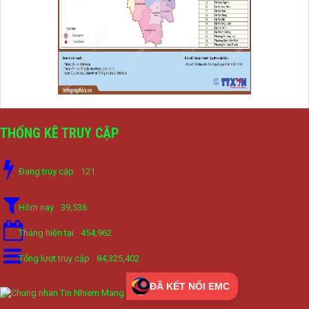
THỐNG KÊ TRUY CẬP
Đang truy cập
121
Hôm nay
39,536
Tháng hiện tại
454,962
Tổng lượt truy cập
84,325,402
ĐÃ KẾT NỐI EMC