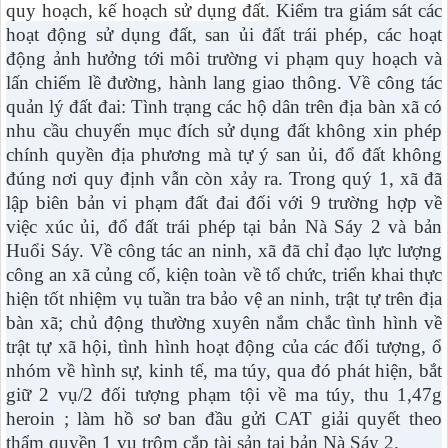
quy hoạch, kế hoạch sử dụng đất
. Kiểm tra giám sát các
hoạt động sử dụng đất, san ủi đất trái phép, các hoạt
động ảnh hưởng tới môi trường vi phạm quy hoạch và
lấn chiếm lề đường, hành lang giao thông. Về công tác
quản lý đất đai: Tình trạng các hộ dân trên địa bàn xã có
nhu cầu chuyển mục đích sử dụng đất không xin phép
chính quyền địa phương mà tự ý san ủi, đổ đất không
đúng nơi quy định vẫn còn xảy ra. Trong quý 1, xã đã
lập biên bản vi phạm đất đai đối với 9 trường hợp về
việc xúc ủi, đổ đất trái phép tại bản Nà Sáy 2 và bản
Huổi Sáy. Về công tác an ninh, xã đã chỉ đạo lực lượng
công an xã củng cố, kiện toàn về tổ chức, triển khai thực
hiện tốt nhiệm vụ tuần tra bảo vệ an ninh, trật tự trên địa
bàn xã; chủ động thường xuyên nắm chắc tình hình về
trật tự xã hội, tình hình hoạt động của các đối tượng, ổ
nhóm về hình sự, kinh tế, ma túy, qua đó phát hiện, bắt
giữ 2 vụ/2 đối tượng phạm tội về ma túy, thu 1,47g
heroin ; làm hồ sơ ban đầu gửi CAT giải quyết theo
thẩm quyền 1 vụ trộm cắp tài sản tại bản Nà Sáy 2.