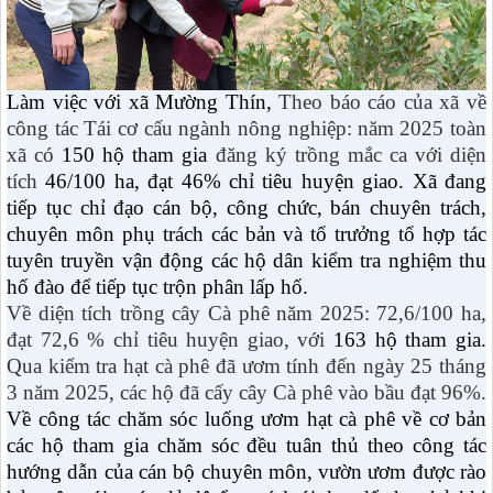
Làm việc với xã Mường Thín,
Theo báo cáo của xã về
công tác Tái cơ cấu ngành nông nghiệp
:
năm 2025 toàn
xã có
150 hộ tham gia
đăng ký trồng mắc ca với diện
tích
46/100 ha, đạt 46% chỉ tiêu huyện giao.
Xã đang
tiếp tục chỉ đạo cán bộ, công chức, bán chuyên trách,
chuyên môn phụ trách các bản và tổ trưởng tổ hợp tác
tuyên truyền vận động các hộ dân kiểm tra nghiệm thu
hố đào để tiếp tục trộn phân lấp hố.
Về diện tích trồng cây Cà phê năm 2025: 72,6/100 ha,
đạt 72,6 % chỉ tiêu huyện giao, với
163 hộ tham gia.
Qua kiểm tra hạt cà phê đã ươm tính đến ngày 25 tháng
3 năm 2025, các hộ đã cấy cây Cà phê vào bầu đạt 96%.
Về công tác chăm sóc luống ươm hạt cà phê về cơ bản
các hộ tham gia chăm sóc đều tuân thủ theo công tác
hướng dẫn của cán bộ chuyên môn, vườn ươm được rào