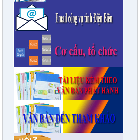
76/KH-HĐND
Kế hoạch Học tập, trao đổi kinh nghiệm năm 2023 của HĐND
huyện khóa XXI, nhiệm kỳ 2021 - 2026 tại các huyện thuộc
các tỉnh phía Nam
lượt xem: 15577 | lượt tải:1678
6/KH-BPC
Kế hoạch giám sát việc thực hiện các quy định của pháp luật
về công tác thi hành án dân sự trên địa bàn huyện năm 2021,
2022
lượt xem: 3452 | lượt tải:974
7/QĐ-BPC
Quyết định thành lập đoàn giám sát việc thực hiện các quy
định của pháp luật về công tác thi hành án dân sự trên địa
bàn huyện năm 2021, 2022
lượt xem: 3387 | lượt tải:597
230/CTr-TT HĐND
Chương trình công tác tháng 03/2023 của TT HĐND
lượt xem: 3379 | lượt tải:461
1/NQ-TTHĐND
Nghị quyết V/v: Điều chỉnh cục bộ quy hoạch chi tiết xây dựng
tỷ lệ 1/500 Khu trung tâm thị trấn Tuần Giáo huyện Tuần Giáo