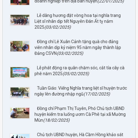
doanh nghiệp trên địa bàn huyện
(22/01/2025)
Lễ dâng hương đặt vòng hoa tại nghĩa trang
Liệt sĩ nhân dịp tết Nguyên Đán Ất tỵ năm
2025
(03/02/2025)
Đồng chí Lê Xuân Cảnh tặng quà cho đảng
viên nhân dịp kỷ niệm 95 năm ngày thành lập
Đảng CSVN
(03/02/2025)
Lễ phát động ra quân chăm sóc, cắt tỉa cây cà
phê năm 2025
(05/02/2025)
Tuần Giáo: Viếng Nghĩa trang liệt sĩ huyện trước
ngày lên đường nhập ngũ
(17/02/2025)
Đồng chí Phạm Thị Tuyên, Phó Chủ tịch UBND
huyện kiểm tra luống ươm Cà Phê tại xã Mường
Mùn
(18/02/2025)
797./TTPTQĐ-KV2
Về việc đăng tải lên trên Cổng thông tin điện tử của UBND xã
Tuần Giáo công khai dự thảo phương án bồi thường, hỗ trợ
Chủ tịch UBND huyện, Hà Cầm Hồng khảo sát