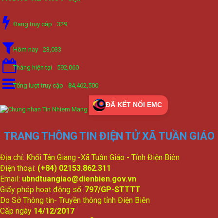
Đang truy cập
329
Hôm nay
23,033
Tháng hiện tại
592,060
Tổng lượt truy cập
84,462,500
ĐÃ KẾT NỐI EMC
TRANG THÔNG TIN ĐIỆN TỬ XÃ TUẦN GIÁO
Địa chỉ: Khối Tân Giang -Xã Tuần Giáo - Tỉnh Điện Biên
Điện thoại:
(+84) 02153.862.311
Email:
ubndtuangiao@dienbien.gov.vn
Giấy phép hoạt động số:
797/GP-STTTT
Do Sở Thông tin- Truyền thông tỉnh Điện Biên
Cấp ngày
14/12/2017