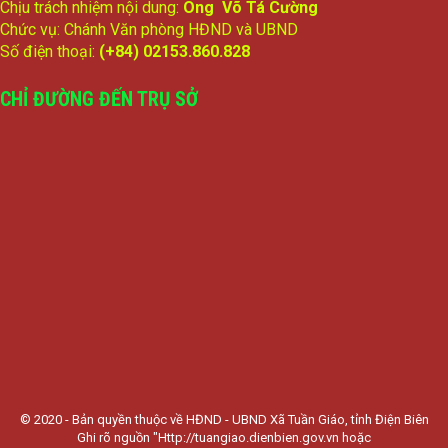
Chịu trách nhiệm nội dung:
Ông Võ Tá Cường
Chức vụ: Chánh Văn phòng HĐND và UBND
Số điện thoại:
(+84) 02153.860.828
CHỈ ĐƯỜNG ĐẾN TRỤ SỞ
© 2020 - Bản quyền thuộc về HĐND - UBND Xã Tuần Giáo, tỉnh Điện Biên
Ghi rõ nguồn "Http://tuangiao.dienbien.gov.vn hoặc