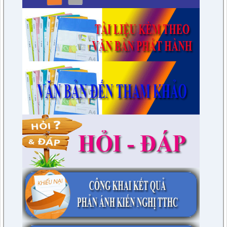
lượt xem: 3455 | lượt tải:975
7/QĐ-BPC
Quyết định thành lập đoàn giám sát việc thực hiện các quy
định của pháp luật về công tác thi hành án dân sự trên địa
bàn huyện năm 2021, 2022
lượt xem: 3390 | lượt tải:597
230/CTr-TT HĐND
Chương trình công tác tháng 03/2023 của TT HĐND
lượt xem: 3382 | lượt tải:461
1/NQ-TTHĐND
Nghị quyết V/v: Điều chỉnh cục bộ quy hoạch chi tiết xây dựng
tỷ lệ 1/500 Khu trung tâm thị trấn Tuần Giáo huyện Tuần Giáo
tỉnh Điện Biên ( Khu dân cư số 1 Thị trấn Tuần Giáo; Khu dân
cư số 2 Thị trấn Tuần Giáo; Khu dân cư mới số 3
lượt xem: 2804 | lượt tải:1462
2/CV-BDT
Đề xuất chuyên đề giám sát năm 2024
lượt xem: 3926 | lượt tải:979
4/CV-BKTXH
Đề xuất nội dung giám sát năm 2024 của TT HĐND huyện