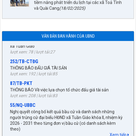
(đợt 6)công trình: Hồ bản phủ thuộc dự án cụm Hồbản Phủ -
tiềm năng phát triển du lịch tại các xã Toả Tình
Nậm Là tỉnh Điện Biên
và Quài Cang
(18/02/2025)
lượt xem: 46 | lượt tải:33
1872/KH-UBND
Kế hoạch Đấu giá quyền sử dụng đất năm 2026 trên địa bàn
xã Tuần Giáo
VĂN BẢN BAN HÀNH CỦA UBND
lượt xem: 78 | lượt tải:27
252/TB-CTĐG
THÔNG BÁO ĐẤU GIÁ TÀI SẢN
lượt xem: 192 | lượt tải:85
87/TB-PKT
THÔNG BÁO Về việc lựa chọn tổ chức đấu giá tài sản
lượt xem: 208 | lượt tải:83
55/NQ-UBBC
Nghị quyết công bố kết quả bầu cử và danh sách những
người trúng cử đại biểu HĐND xã Tuần Giáo khóa II, nhiệm kỳ
2026 - 2031 theo từng đơn vị bầu cử (có danh sách kèm
27/NQ-HĐND
theo)
lượt xem: 382 | lượt tải:175
Về chủ trương sắp xếp đơn vị hành chính cấp xã trên địa bàn
huyện Tuần Giáo, tỉnh Điện Biên (gửi bản kèm Biên Bản kỳ
672/KH-UBND
Xem tiếp
họp HĐND)