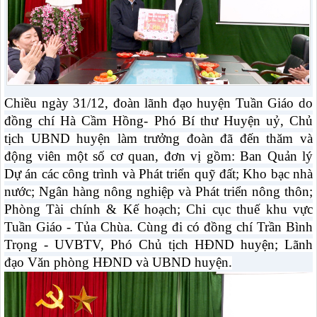
Chiều ngày 31/12, đoàn lãnh đạo huyện Tuần Giáo do
đồng chí Hà Cầm Hồng- Phó Bí thư Huyện uỷ, Chủ
tịch UBND huyện làm trưởng đoàn đã đến th
ă
m và
động viên một số
cơ quan,
đơn vị gồm: Ban
Q
uản lý
Dự án các công trình và Phát triển quỹ đất; Kho bạc nhà
nước
;
Ngân hàng nông nghiệp và Phát triển nông thôn;
Phòng
T
ài chính
& K
ế hoạch
;
Chi cục thuế khu vực
Tuần Giáo - Tủa Chùa. Cùng đi có đồng chí Trần Bình
Trọng - UVBTV, Phó Chủ tịch HĐND huyện; Lãnh
đạo Văn phòng HĐND và UBND huyện.