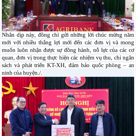
Nhân dịp này, đồng chí gửi những lời chúc mừng năm
mới với nhiều thắng lợi mới đến các đơn vị
và
mong
muốn luôn nhận được sự đồng hành
, nỗ lực
của các
cơ
quan,
đơn vị trong thực hiện các
nhiệm vụ
thu, chi ngân
sách và
phát triển KT-XH
, đảm bảo quốc phòng – an
ninh
của huyện./.