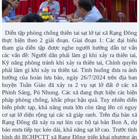
Diễn tập phòng chống thiên tai sạt lở tại xã Rạng Đông
thực hiện theo 2 giải đoạn. Giai đoạn 1: Các đại biểu
tham gia diễn tập được nghe người hướng dẫn tư vấn
các vấn đề: Người dân phải làm gì khi xảy ra thiên tai,
Kỹ năng phòng tránh khi xảy ra thiên tai, Chính quyền
phải làm gì khi xảy ra thiên tai. Tình huống đưa ra ảnh
hưởng của hoàn lưu bão, ngày 26/7/2024 trên địa ban
huyện Tuần Giáo đã xảy ra 2 vụ sạt lở đất ở các xã
Phình Sáng, Pú Nhung. Các xã đang thực hiện các biện
pháp phòng chống, khắc phục hậu quả. Tuy nhiên diễn
biến phức tạp, khả năng mưa lớn còn tăng lên có nguy
cơ sạt lở diện rộng tại các xã giáp ranh. Trên địa bàn xã
Rạng Đông đã xảy ra sụt lún cục bộ tại bản Bon A, dự
báo mưa tiếp tục kéo dài, khả năng sạt lở cao. Trước tình
hình đó BCHPCTT xã Rạng Đông triển khai phương án