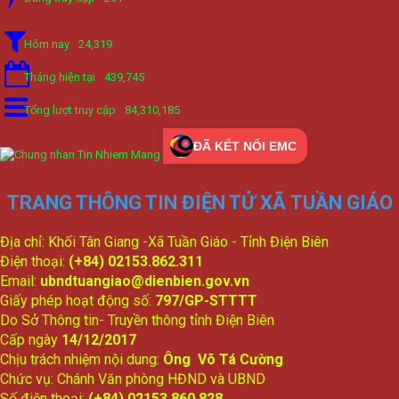
Hôm nay
24,319
Tháng hiện tại
439,745
Tổng lượt truy cập
84,310,185
ĐÃ KẾT NỐI EMC
TRANG THÔNG TIN ĐIỆN TỬ XÃ TUẦN GIÁO
Địa chỉ: Khối Tân Giang -Xã Tuần Giáo - Tỉnh Điện Biên
Điện thoại:
(+84) 02153.862.311
Email:
ubndtuangiao@dienbien.gov.vn
Giấy phép hoạt động số:
797/GP-STTTT
Do Sở Thông tin- Truyền thông tỉnh Điện Biên
Cấp ngày
14/12/2017
Chịu trách nhiệm nội dung:
Ông Võ Tá Cường
Chức vụ: Chánh Văn phòng HĐND và UBND
Số điện thoại:
(+84) 02153.860.828