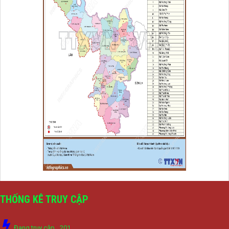
THỐNG KÊ TRUY CẬP
Đang truy cập
201