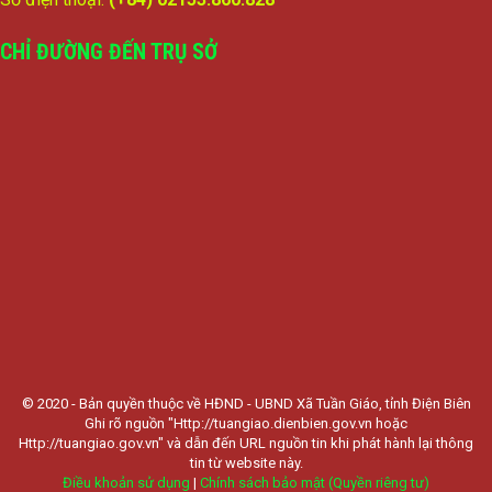
CHỈ ĐƯỜNG ĐẾN TRỤ SỞ
© 2020 - Bản quyền thuộc về HĐND - UBND Xã Tuần Giáo, tỉnh Điện Biên
Ghi rõ nguồn "Http://tuangiao.dienbien.gov.vn hoặc
Http://tuangiao.gov.vn" và dẫn đến URL nguồn tin khi phát hành lại thông
tin từ website này.
Điều khoản sử dụng
|
Chính sách bảo mật (Quyền riêng tư)