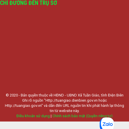
CHỈ ĐƯỜNG ĐẾN TRỤ SỞ
© 2020 - Bản quyền thuộc về HĐND - UBND Xã Tuần Giáo, tỉnh Điện Biên
Ghi rõ nguồn "Http://tuangiao.dienbien.gov.vn hoặc
Http://tuangiao.gov.vn" và dẫn đến URL nguồn tin khi phát hành lại thông
tin từ website này.
Điều khoản sử dụng
|
Chính sách bảo mật (Quyền riêng tư)