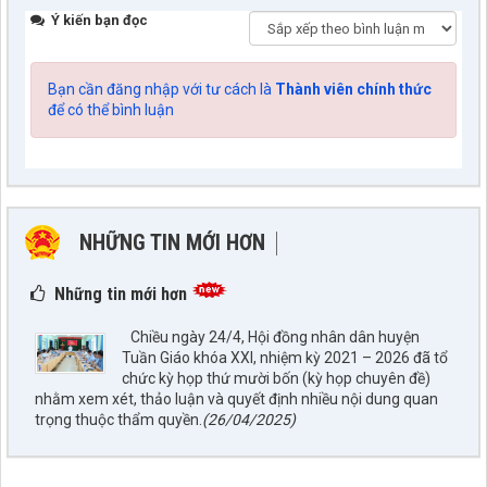
Ý kiến bạn đọc
Bạn cần đăng nhập với tư cách là
Thành viên chính thức
để có thể bình luận
NHỮNG TIN MỚI HƠN
NHỮNG TIN CŨ HƠN
Những tin mới hơn
797./TTPTQĐ-KV2
Về việc đăng tải lên trên Cổng thông tin điện tử của UBND xã
Chiều ngày 24/4, Hội đồng nhân dân huyện
Tuần Giáo công khai dự thảo phương án bồi thường, hỗ trợ
Tuần Giáo khóa XXI, nhiệm kỳ 2021 – 2026 đã tổ
(đợt 6)công trình: Hồ bản phủ thuộc dự án cụm Hồbản Phủ -
chức kỳ họp thứ mười bốn (kỳ họp chuyên đề)
Nậm Là tỉnh Điện Biên
nhằm xem xét, thảo luận và quyết định nhiều nội dung quan
lượt xem: 42 | lượt tải:33
trọng thuộc thẩm quyền.
(26/04/2025)
1872/KH-UBND
Kế hoạch Đấu giá quyền sử dụng đất năm 2026 trên địa bàn