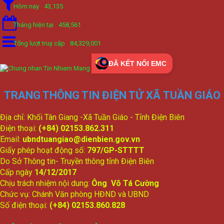
Hôm nay
43,135
Tháng hiện tại
458,561
Tổng lượt truy cập
84,329,001
ĐÃ KẾT NỐI EMC
TRANG THÔNG TIN ĐIỆN TỬ XÃ TUẦN GIÁO
Địa chỉ: Khối Tân Giang -Xã Tuần Giáo - Tỉnh Điện Biên
Điện thoại:
(+84) 02153.862.311
Email:
ubndtuangiao@dienbien.gov.vn
Giấy phép hoạt động số:
797/GP-STTTT
Do Sở Thông tin- Truyền thông tỉnh Điện Biên
Cấp ngày
14/12/2017
Chịu trách nhiệm nội dung:
Ông Võ Tá Cường
Chức vụ: Chánh Văn phòng HĐND và UBND
Số điện thoại:
(+84) 02153.860.828