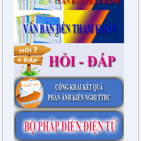
lượt xem: 3387 | lượt tải:597
230/CTr-TT HĐND
Chương trình công tác tháng 03/2023 của TT HĐND
lượt xem: 3379 | lượt tải:461
1/NQ-TTHĐND
Nghị quyết V/v: Điều chỉnh cục bộ quy hoạch chi tiết xây dựng
tỷ lệ 1/500 Khu trung tâm thị trấn Tuần Giáo huyện Tuần Giáo
tỉnh Điện Biên ( Khu dân cư số 1 Thị trấn Tuần Giáo; Khu dân
cư số 2 Thị trấn Tuần Giáo; Khu dân cư mới số 3
lượt xem: 2803 | lượt tải:1456
2/CV-BDT
Đề xuất chuyên đề giám sát năm 2024
lượt xem: 3924 | lượt tải:979
4/CV-BKTXH
Đề xuất nội dung giám sát năm 2024 của TT HĐND huyện
lượt xem: 4941 | lượt tải:1315