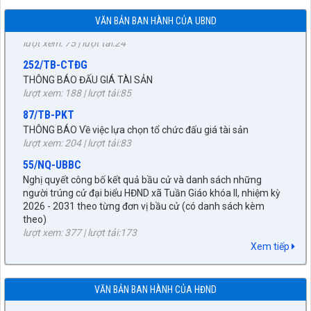
xã Tuần Giáo
lượt xem: 75 | lượt tải:24
VĂN BẢN BAN HÀNH CỦA UBND
252/TB-CTĐG
THÔNG BÁO ĐẤU GIÁ TÀI SẢN
lượt xem: 188 | lượt tải:85
87/TB-PKT
THÔNG BÁO Về việc lựa chọn tổ chức đấu giá tài sản
lượt xem: 204 | lượt tải:83
55/NQ-UBBC
Nghị quyết công bố kết quả bầu cử và danh sách những
người trúng cử đại biểu HĐND xã Tuần Giáo khóa II, nhiệm kỳ
2026 - 2031 theo từng đơn vị bầu cử (có danh sách kèm
theo)
27/NQ-HĐND
lượt xem: 377 | lượt tải:173
Về chủ trương sắp xếp đơn vị hành chính cấp xã trên địa bàn
huyện Tuần Giáo, tỉnh Điện Biên (gửi bản kèm Biên Bản kỳ
672/KH-UBND
họp HĐND)
KẾ HOẠCH tháng 3 năm 2026 Đấu giá quyền sử dụng đất, để
Xem tiếp
lượt xem: 1521 | lượt tải:956
giao đất có thu tiền sử dụng đất thông qua hình thức đấu giá
quyền sử dụng đất năm 2026
89/TB-HĐND
lượt xem: 264 | lượt tải:245
V/v Thông báo Kết quả kỳ họp thứ Chín, HĐND huyện khóa
VĂN BẢN BAN HÀNH CỦA HĐND
XXI, nhiệm kỳ 2021-2026
92/QĐ-BNG