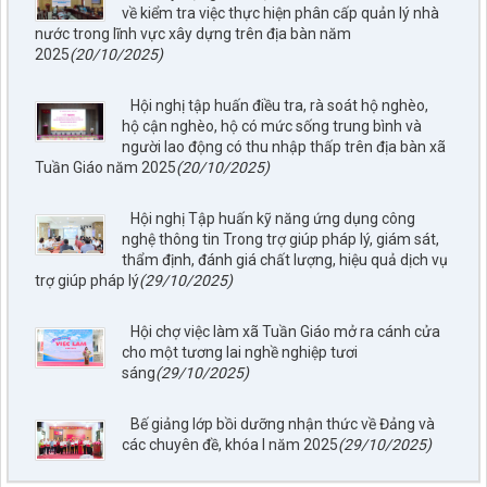
về kiểm tra việc thực hiện phân cấp quản lý nhà
nước trong lĩnh vực xây dựng trên địa bàn năm
2025
(20/10/2025)
Hội nghị tập huấn điều tra, rà soát hộ nghèo,
hộ cận nghèo, hộ có mức sống trung bình và
người lao động có thu nhập thấp trên địa bàn xã
Tuần Giáo năm 2025
(20/10/2025)
Hội nghị Tập huấn kỹ năng ứng dụng công
nghệ thông tin Trong trợ giúp pháp lý, giám sát,
thẩm định, đánh giá chất lượng, hiệu quả dịch vụ
trợ giúp pháp lý
(29/10/2025)
797./TTPTQĐ-KV2
Về việc đăng tải lên trên Cổng thông tin điện tử của UBND xã
Hội chợ việc làm xã Tuần Giáo mở ra cánh cửa
Tuần Giáo công khai dự thảo phương án bồi thường, hỗ trợ
cho một tương lai nghề nghiệp tươi
(đợt 6)công trình: Hồ bản phủ thuộc dự án cụm Hồbản Phủ -
sáng
(29/10/2025)
Nậm Là tỉnh Điện Biên
lượt xem: 48 | lượt tải:36
Bế giảng lớp bồi dưỡng nhận thức về Đảng và
các chuyên đề, khóa I năm 2025
(29/10/2025)
1872/KH-UBND
Kế hoạch Đấu giá quyền sử dụng đất năm 2026 trên địa bàn