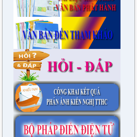
lượt xem: 3392 | lượt tải:597
230/CTr-TT HĐND
Chương trình công tác tháng 03/2023 của TT HĐND
lượt xem: 3384 | lượt tải:463
1/NQ-TTHĐND
Nghị quyết V/v: Điều chỉnh cục bộ quy hoạch chi tiết xây dựng
tỷ lệ 1/500 Khu trung tâm thị trấn Tuần Giáo huyện Tuần Giáo
tỉnh Điện Biên ( Khu dân cư số 1 Thị trấn Tuần Giáo; Khu dân
cư số 2 Thị trấn Tuần Giáo; Khu dân cư mới số 3
lượt xem: 2804 | lượt tải:1465
2/CV-BDT
Đề xuất chuyên đề giám sát năm 2024
lượt xem: 3927 | lượt tải:980
4/CV-BKTXH
Đề xuất nội dung giám sát năm 2024 của TT HĐND huyện
lượt xem: 4949 | lượt tải:1316