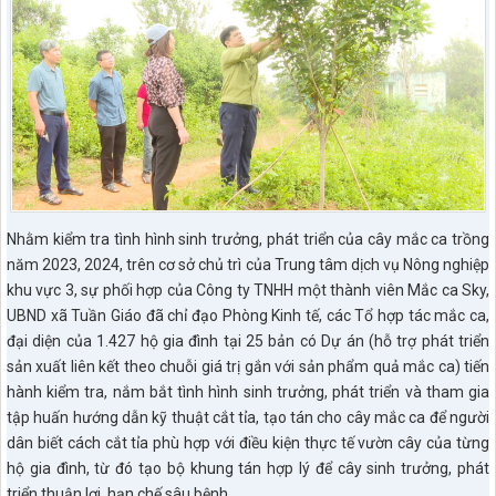
Nhằm kiểm tra tình hình sinh trưởng, phát triển của cây mắc ca trồng
năm 2023, 2024, trên cơ sở chủ trì của Trung tâm dịch vụ Nông nghiệp
khu vực 3, sự phối hợp của Công ty TNHH một thành viên Mắc ca Sky,
UBND xã Tuần Giáo đã chỉ đạo Phòng Kinh tế, các Tổ hợp tác mắc ca,
đại diện của 1.427 hộ gia đình tại 25 bản có Dự án (hỗ trợ phát triển
sản xuất liên kết theo chuỗi giá trị gắn với sản phẩm quả mắc ca) tiến
hành kiểm tra, nắm bắt tình hình sinh trưởng, phát triển và tham gia
tập huấn hướng dẫn kỹ thuật cắt tỉa, tạo tán cho cây mắc ca để người
dân biết cách cắt tỉa phù hợp với điều kiện thực tế vườn cây của từng
hộ gia đình, từ đó tạo bộ khung tán hợp lý để cây sinh trưởng, phát
triển thuận lợi, hạn chế sâu bệnh.