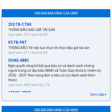
xã Tuần Giáo
lượt xem: 82 | lượt tải:27
VĂN BẢN BAN HÀNH CỦA UBND
252/TB-CTĐG
THÔNG BÁO ĐẤU GIÁ TÀI SẢN
lượt xem: 197 | lượt tải:85
87/TB-PKT
THÔNG BÁO Về việc lựa chọn tổ chức đấu giá tài sản
lượt xem: 211 | lượt tải:83
55/NQ-UBBC
Nghị quyết công bố kết quả bầu cử và danh sách những
người trúng cử đại biểu HĐND xã Tuần Giáo khóa II, nhiệm kỳ
2026 - 2031 theo từng đơn vị bầu cử (có danh sách kèm
theo)
27/NQ-HĐND
lượt xem: 385 | lượt tải:176
Về chủ trương sắp xếp đơn vị hành chính cấp xã trên địa bàn
huyện Tuần Giáo, tỉnh Điện Biên (gửi bản kèm Biên Bản kỳ
672/KH-UBND
họp HĐND)
KẾ HOẠCH tháng 3 năm 2026 Đấu giá quyền sử dụng đất, để
lượt xem: 1526 | lượt tải:963
giao đất có thu tiền sử dụng đất thông qua hình thức đấu giá
Xem tiếp
quyền sử dụng đất năm 2026
89/TB-HĐND
lượt xem: 273 | lượt tải:252
V/v Thông báo Kết quả kỳ họp thứ Chín, HĐND huyện khóa
XXI, nhiệm kỳ 2021-2026
92/QĐ-BNG
VĂN BẢN BAN HÀNH CỦA HĐND