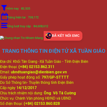
Hôm nay
83,505
Tháng hiện tại
738,172
Tổng lượt truy cập
84,608,612
ĐÃ KẾT NỐI EMC
TRANG THÔNG TIN ĐIỆN TỬ XÃ TUẦN GIÁO
Địa chỉ: Khối Tân Giang -Xã Tuần Giáo - Tỉnh Điện Biên
Điện thoại:
(+84) 02153.862.311
Email:
ubndtuangiao@dienbien.gov.vn
Giấy phép hoạt động số:
797/GP-STTTT
Do Sở Thông tin- Truyền thông tỉnh Điện Biên
Cấp ngày
14/12/2017
Chịu trách nhiệm nội dung:
Ông Võ Tá Cường
Chức vụ: Chánh Văn phòng HĐND và UBND
Số điện thoại:
(+84) 02153.860.828