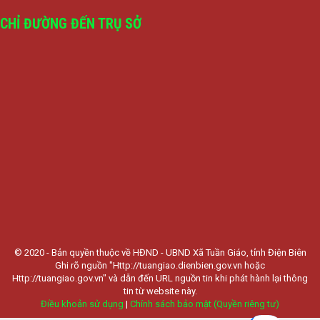
CHỈ ĐƯỜNG ĐẾN TRỤ SỞ
© 2020 - Bản quyền thuộc về HĐND - UBND Xã Tuần Giáo, tỉnh Điện Biên
Ghi rõ nguồn "Http://tuangiao.dienbien.gov.vn hoặc
Http://tuangiao.gov.vn" và dẫn đến URL nguồn tin khi phát hành lại thông
tin từ website này.
Điều khoản sử dụng
|
Chính sách bảo mật (Quyền riêng tư)