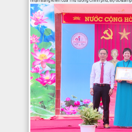
nhận Bằng khen của Thủ tướng Chính phủ, Bộ GD&amp;Đ