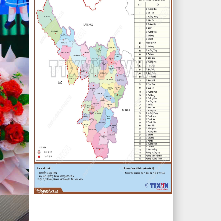
Nghị quyết V/v: Điều chỉnh cục bộ
quy hoạch chi tiết xây dựng tỷ lệ
1/500 Khu trung tâm thị trấn Tuần
Giáo huyện Tuần Giáo tỉnh Điện Biên
( Khu dân cư số 1 Thị trấn Tuần
Giáo; Khu dân cư số 2 Thị trấn Tuần
Giáo; Khu dân cư mới số 3
lượt xem: 2803 | lượt tải:1458
2/CV-BDT
Đề xuất chuyên đề giám sát năm
2024
lượt xem: 3925 | lượt tải:979
4/CV-BKTXH
Đề xuất nội dung giám sát năm
2024 của TT HĐND huyện
lượt xem: 4944 | lượt tải:1315