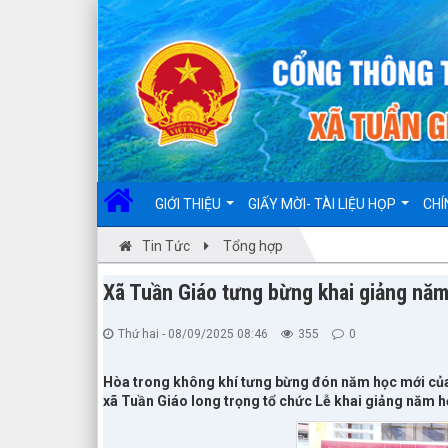
Đã kết nối EMC
GIỚI THIỆU
GIẤY MỜI- TÀI LIỆU HỌP
CHÍ
Tin Tức
Tổng hợp
Xã Tuần Giáo tưng bừng khai giảng nă
Thứ hai - 08/09/2025 08:46
355
0
Hòa trong không khí tưng bừng đón năm học mới của h
xã Tuần Giáo long trọng tổ chức Lễ khai giảng năm 