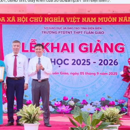
T, UBND tỉnh; Giấy khen của Sở GD&amp;ĐT tỉnh Điện Biên./.