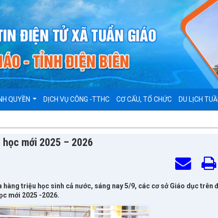
NH QUYỀN
DỊCH VỤ CÔNG -TTHC
CƠ CẤU, TỔ CHỨC
DU LỊCH TUẦ
m học mới 2025 – 2026
àng triệu học sinh cả nước, sáng nay 5/9, các cơ sở Giáo dục trên 
học mới 2025 -2026.