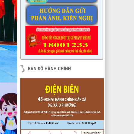
các huyện thuộc các tỉnh phía Nam
lượt xem: 15589 | lượt tải:1682
6/KH-BPC
Kế hoạch giám sát việc thực hiện
các quy định của pháp luật về công
tác thi hành án dân sự trên địa bàn
huyện năm 2021, 2022
lượt xem: 3453 | lượt tải:975
7/QĐ-BPC
Quyết định thành lập đoàn giám sát
BẢN ĐỒ HÀNH CHÍNH
việc thực hiện các quy định của
pháp luật về công tác thi hành án
dân sự trên địa bàn huyện năm
2021, 2022
lượt xem: 3388 | lượt tải:597
230/CTr-TT HĐND
Chương trình công tác tháng
03/2023 của TT HĐND
lượt xem: 3381 | lượt tải:461
1/NQ-TTHĐND