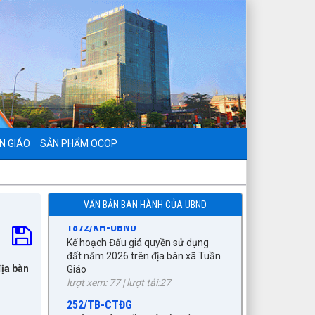
797./TTPTQĐ-KV2
Về việc đăng tải lên trên Cổng
thông tin điện tử của UBND xã Tuần
Giáo công khai dự thảo phương án
bồi thường, hỗ trợ (đợt 6)công trình:
Hồ bản phủ thuộc dự án cụm
Hồbản Phủ - Nậm Là tỉnh Điện Biên
lượt xem: 44 | lượt tải:33
N GIÁO
SẢN PHẨM OCOP
1872/KH-UBND
Kế hoạch Đấu giá quyền sử dụng
đất năm 2026 trên địa bàn xã Tuần
Giáo
VĂN BẢN BAN HÀNH CỦA UBND
lượt xem: 77 | lượt tải:27
252/TB-CTĐG
THÔNG BÁO ĐẤU GIÁ TÀI SẢN
lượt xem: 191 | lượt tải:85
địa bàn
87/TB-PKT
THÔNG BÁO Về việc lựa chọn tổ