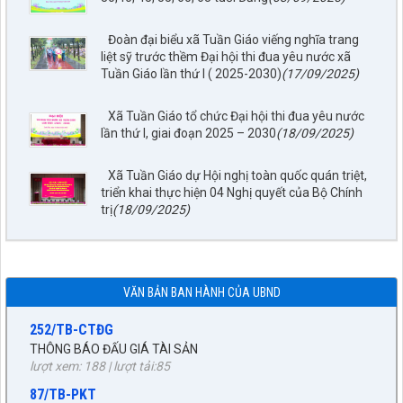
797./TTPTQĐ-KV2
Đoàn đại biểu xã Tuần Giáo viếng nghĩa trang
Về việc đăng tải lên trên Cổng thông tin điện tử của UBND xã
liệt sỹ trước thềm Đại hội thi đua yêu nước xã
Tuần Giáo công khai dự thảo phương án bồi thường, hỗ trợ
Tuần Giáo lần thứ I ( 2025-2030)
(17/09/2025)
(đợt 6)công trình: Hồ bản phủ thuộc dự án cụm Hồbản Phủ -
Nậm Là tỉnh Điện Biên
lượt xem: 43 | lượt tải:33
Xã Tuần Giáo tổ chức Đại hội thi đua yêu nước
lần thứ I, giai đoạn 2025 – 2030
(18/09/2025)
1872/KH-UBND
Kế hoạch Đấu giá quyền sử dụng đất năm 2026 trên địa bàn
Xã Tuần Giáo dự Hội nghị toàn quốc quán triệt,
xã Tuần Giáo
triển khai thực hiện 04 Nghị quyết của Bộ Chính
lượt xem: 76 | lượt tải:25
trị
(18/09/2025)
252/TB-CTĐG
THÔNG BÁO ĐẤU GIÁ TÀI SẢN
lượt xem: 188 | lượt tải:85
87/TB-PKT
VĂN BẢN BAN HÀNH CỦA UBND
THÔNG BÁO Về việc lựa chọn tổ chức đấu giá tài sản
lượt xem: 205 | lượt tải:83
55/NQ-UBBC
Nghị quyết công bố kết quả bầu cử và danh sách những
người trúng cử đại biểu HĐND xã Tuần Giáo khóa II, nhiệm kỳ