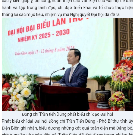
các ý kiến gióp ý, bổ sung, hoàn thiện các Văn kiện của Đại hội để ban
hành và tập trung lãnh đạo, chỉ đạo triển khai và tổ chức thực hiện
thắng lợi các mục tiêu, nhiệm vụ mà Nghị quyết Đại hội đã đề ra.
Đồng chí Trần tiến Dũng phất biểu chỉ đạo Đại hội
Phát biểu chỉ đại Đại hội Đồng chí Trần Tiến Dũng - Phó Bí thư tỉnh ủy
Điện Biên ghi nhận, biểu dương những két quả toàn diện mà Đảng bộ,