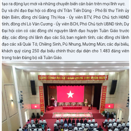
tạo ra động lực mới và những chuyển biến căn bản trên mọi lĩnh vực.
Dự và chỉ đạo Đại hội có đồng chí Trần Tiến Dũng - Phó Bí thư Tỉnh ủy
Điện Biên; đồng chí Giàng Thị Hoa - Ủy viên BTV, Phó Chủ tịch HĐND
tỉnh; đồng chí Lò Văn Cương - Ủy viên BCH, Phó Chủ tịch UBND tỉnh; Dự
Đại hội còn có các đồng chí nguyên lãnh đạo huyện Tuần Giáo trước
đây; các đồng chí lãnh đạo các Sở, ban ngành tỉnh; các đồng chí lãnh
đạo các xã Quài Tở, Chiềng Sinh, Pú Nhung, Mường Mùn; các đại biểu,
khách quý cùng 250 đại biểu chính thức đại diện cho 1.483 đảng viên
trong toàn Đảng bộ xã Tuần Giáo.