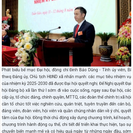
Phát biểu bế mạc Đại hội, đồng chí Đinh Bảo Dũng - Tỉnh ủy viên, Bí
thwq Đảng ủy, CHủ tịch HĐND xã nhấn mạnh: các mục tiêu nhiệm vụ
của nhiệm kỳ 2025-2030 đã được Đại hội quyết nghị. Để Nghị quyết Đại
hội Đảng bộ xã lần thứ I sớm đi vào cuộc sống, ngay sau Đại hội, các
cấp ủy, tổ chức đảng, chính quyền, MTTQ, các đoàn thể chính trị xã hội
cần tổ chức tốt việc nghiên cứu, quán triệt, tuyên truyền đến cán bộ,
đảng viên, đoàn viên, hội viên và quần chúng nhân dân về ý chí, quyết
tâm của Đại hội. Đồng thời chủ động xây dựng chương trình, kế hoạch,
chương trình hành động cụ thể, chi tiết để triển khai thực hiện, tạo sự
chuyển biến mạnh mẽ và có hiệu quả ngày từ những ngày đầu, sớm