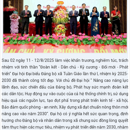
Sau 02 ngày 11 - 12/8/2025 làm việc khẩn trương, nghiêm túc, trách
nhiệm với tinh thần "Đoàn kết - Dân chủ - Kỷ cương - Đổi mới - Phát
triển" Đại hội Đại biểu Đảng bộ xã Tuần Giáo lần thứ I, nhiệm kỳ 2025-
2030 đã thành công tốt đẹp. Với chủ đề Đại hội " Nâng cao năng lực
lãnh đạo, sức chiến đấu của Đảng bộ; Phát huy sức mạnh đoàn kết
các dân tộc; Huy động sự vào cuộc của cả hệ thống chính trị, sử dụng
hiệu quả các nguồn lực, tạo đọt phấ trong phát triển kinh tế - xã hội;
Bảo đảm quốc phòng - an ninh; Xây dựng xã đạt chuẩn nông thôn mới
nâng cao vào năm 2030". Đại hộ có ý nghĩa hết sức quan trọng, định
hướng cho Đảng bộ và nhân dân trong xã chung sức đồng lòng quyết
tâm thực hiện các mục tiêu, nhiệm vụ phát triển đến năm 2030, nhằm