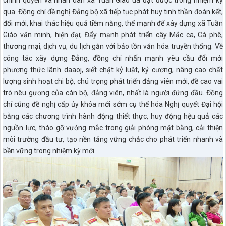
chính quyền và nhân dân xã Tuần Giáo đã đạt được trong nhiệm kỳ
qua. Đồng chí đề nghị Đảng bộ xã tiếp tục phát huy tinh thần đoàn kết,
đổi mới, khai thác hiệu quả tiềm năng, thế mạnh để xây dựng xã Tuần
Giáo văn minh, hiện đại; Đẩy mạnh phát triển cây Mắc ca, Cà phê,
thương mại, dịch vụ, du lịch gắn với bảo tồn văn hóa truyền thống. Về
công tác xây dựng Đảng, đồng chí nhấn mạnh yêu cầu đổi mới
phương thức lãnh daaoj, siết chặt kỷ luật, kỷ cương, nâng cao chất
lượng sinh hoạt chi bộ, chú trọng phát triển đảng viên mới, đề cao vai
trò nêu gương của cán bộ, đảng viên, nhất là người đứng đầu. Đồng
chí cũng đề nghị cấp ủy khóa mới sớm cụ thể hóa Nghị quyết Đại hội
bằng các chương trình hành động thiết thực, huy động hệu quả các
nguồn lực, tháo gỡ vướng mắc trong giải phóng mặt bằng, cải thiện
môi trường đầu tư, tạo nền tảng vững chắc cho phát triển nhanh và
bền vững trong nhiệm kỳ mới.