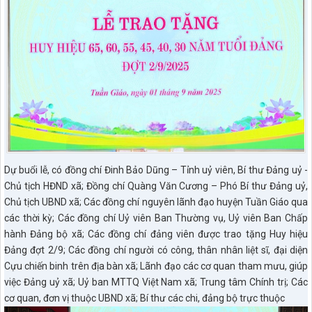
Dự buổi lễ, có đồng chí Đinh Bảo Dũng – Tỉnh uỷ viên, Bí thư Đảng uỷ -
Chủ tịch HĐND xã; Đồng chí Quàng Văn Cương – Phó Bí thư Đảng uỷ,
Chủ tịch UBND xã; Các đồng chí nguyên lãnh đạo huyện Tuần Giáo qua
các thời kỳ; Các đồng chí Uỷ viên Ban Thường vụ, Uỷ viên Ban Chấp
hành Đảng bộ xã; Các đồng chí đảng viên được trao tặng Huy hiệu
Đảng đợt 2/9; Các đồng chí người có công, thân nhân liệt sĩ, đại diện
Cựu chiến binh trên địa bàn xã; Lãnh đạo các cơ quan tham mưu, giúp
việc Đảng uỷ xã; Uỷ ban MTTQ Việt Nam xã; Trung tâm Chính trị; Các
cơ quan, đơn vị thuộc UBND xã; Bí thư các chi, đảng bộ trực
thuộc