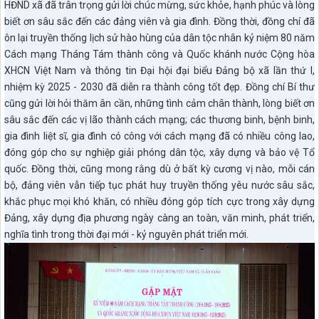
HĐND xã đã trân trọng gửi lời chúc mừng, sức khỏe, hạnh phúc và lòng
biết ơn sâu sắc đến các đảng viên và gia đình. Đồng thời, đồng chí đã
ôn lại truyền thống lịch sử hào hùng của dân tộc nhân kỷ niệm 80 năm
Cách mạng Tháng Tám thành công và Quốc khánh nước Cộng hòa
XHCN Việt Nam và thông tin Đại hội đại biểu Đảng bộ xã lần thứ I,
nhiệm kỳ 2025 - 2030 đã diễn ra thành công tốt đẹp. Đồng chí Bí thư
cũng gửi lời hỏi thăm ân cần, những tình cảm chân thành, lòng biết ơn
sâu sắc đến các vị lão thành cách mạng; các thương binh, bệnh binh,
gia đình liệt sĩ, gia đình có công với cách mạng đã có nhiều công lao,
đóng góp cho sự nghiệp giải phóng dân tộc, xây dựng và bảo vệ Tổ
quốc. Đồng thời, cũng mong rằng dù ở bất kỳ cương vị nào, mỗi cán
bộ, đảng viên vẫn tiếp tục phát huy truyền thống yêu nước sâu sắc,
khắc phục mọi khó khăn, có nhiều đóng góp tích cực trong xây dựng
Đảng, xây dựng địa phương ngày càng an toàn, văn minh, phát triển,
nghĩa tình trong thời đại mới - kỷ nguyên phát triển mới.