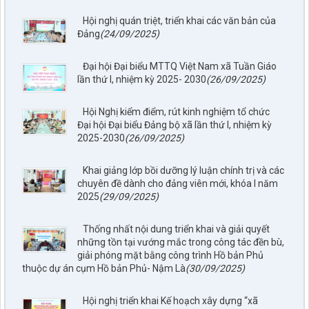
Hội nghị quán triệt, triển khai các văn bản của
Đảng
(24/09/2025)
Đại hội Đại biểu MTTQ Việt Nam xã Tuần Giáo
lần thứ I, nhiệm kỳ 2025- 2030
(26/09/2025)
Hội Nghị kiểm điểm, rút kinh nghiệm tổ chức
Đại hội Đại biểu Đảng bộ xã lần thứ I, nhiệm kỳ
2025-2030
(26/09/2025)
Khai giảng lớp bồi dưỡng lý luận chính trị và các
chuyên đề dành cho đảng viên mới, khóa I năm
2025
(29/09/2025)
Thống nhất nội dung triển khai và giải quyết
những tồn tại vướng mắc trong công tác đền bù,
giải phóng mặt bằng công trình Hồ bản Phủ
797./TTPTQĐ-KV2
thuộc dự án cụm Hồ bản Phủ- Nậm Là
(30/09/2025)
Về việc đăng tải lên trên Cổng thông tin điện tử của UBND xã
Tuần Giáo công khai dự thảo phương án bồi thường, hỗ trợ
Hội nghị triển khai Kế hoạch xây dựng “xã
(đợt 6)công trình: Hồ bản phủ thuộc dự án cụm Hồbản Phủ -