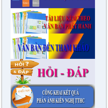
lượt xem: 3454 | lượt tải:975
7/QĐ-BPC
Quyết định thành lập đoàn giám sát việc thực hiện các quy
định của pháp luật về công tác thi hành án dân sự trên địa
bàn huyện năm 2021, 2022
lượt xem: 3388 | lượt tải:597
230/CTr-TT HĐND
Chương trình công tác tháng 03/2023 của TT HĐND
lượt xem: 3381 | lượt tải:461
1/NQ-TTHĐND
Nghị quyết V/v: Điều chỉnh cục bộ quy hoạch chi tiết xây dựng
tỷ lệ 1/500 Khu trung tâm thị trấn Tuần Giáo huyện Tuần Giáo
tỉnh Điện Biên ( Khu dân cư số 1 Thị trấn Tuần Giáo; Khu dân
cư số 2 Thị trấn Tuần Giáo; Khu dân cư mới số 3
lượt xem: 2803 | lượt tải:1458
2/CV-BDT
Đề xuất chuyên đề giám sát năm 2024
lượt xem: 3925 | lượt tải:979
4/CV-BKTXH
Đề xuất nội dung giám sát năm 2024 của TT HĐND huyện