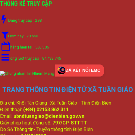
THỐNG KÊ TRUY CẬP
Đang truy cập
298
Hôm nay
70,560
Tháng hiện tại
563,306
Tổng lượt truy cập
84,433,746
ĐÃ KẾT NỐI EMC
TRANG THÔNG TIN ĐIỆN TỬ XÃ TUẦN GIÁO
Địa chỉ: Khối Tân Giang -Xã Tuần Giáo - Tỉnh Điện Biên
Điện thoại:
(+84) 02153.862.311
Email:
ubndtuangiao@dienbien.gov.vn
Giấy phép hoạt động số:
797/GP-STTTT
Do Sở Thông tin- Truyền thông tỉnh Điện Biên