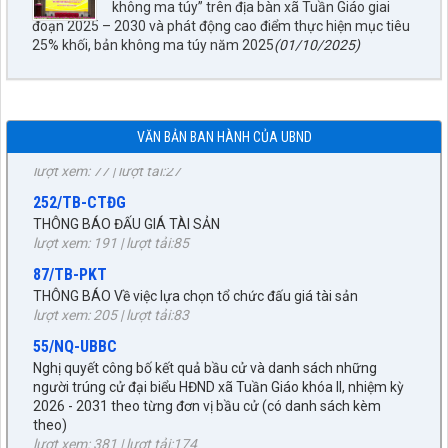
không ma túy” trên địa bàn xã Tuần Giáo giai
Nậm Là tỉnh Điện Biên
đoạn 2025 – 2030 và phát động cao điểm thực hiện mục tiêu
lượt xem: 45 | lượt tải:33
25% khối, bản không ma túy năm 2025
(01/10/2025)
1872/KH-UBND
Kế hoạch Đấu giá quyền sử dụng đất năm 2026 trên địa bàn
xã Tuần Giáo
lượt xem: 77 | lượt tải:27
VĂN BẢN BAN HÀNH CỦA UBND
252/TB-CTĐG
THÔNG BÁO ĐẤU GIÁ TÀI SẢN
lượt xem: 191 | lượt tải:85
87/TB-PKT
THÔNG BÁO Về việc lựa chọn tổ chức đấu giá tài sản
lượt xem: 205 | lượt tải:83
55/NQ-UBBC
Nghị quyết công bố kết quả bầu cử và danh sách những
người trúng cử đại biểu HĐND xã Tuần Giáo khóa II, nhiệm kỳ
2026 - 2031 theo từng đơn vị bầu cử (có danh sách kèm
theo)
27/NQ-HĐND
lượt xem: 381 | lượt tải:174
Về chủ trương sắp xếp đơn vị hành chính cấp xã trên địa bàn
huyện Tuần Giáo, tỉnh Điện Biên (gửi bản kèm Biên Bản kỳ
672/KH-UBND
họp HĐND)
KẾ HOẠCH tháng 3 năm 2026 Đấu giá quyền sử dụng đất, để