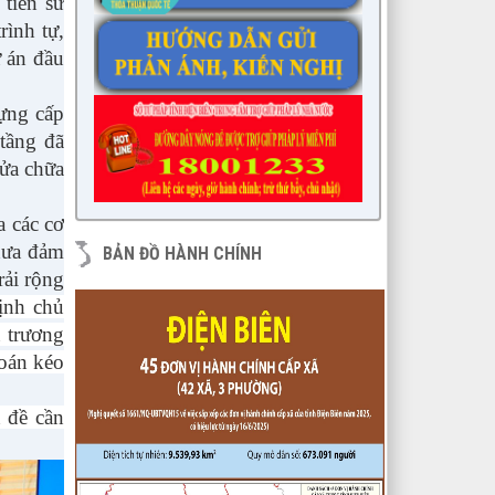
tiền sử
lượt xem: 15584 | lượt tải:1682
rình tự,
6/KH-BPC
ự án đầu
Kế hoạch giám sát việc thực hiện
các quy định của pháp luật về công
ựng cấp
tác thi hành án dân sự trên địa bàn
tầng đã
huyện năm 2021, 2022
lượt xem: 3453 | lượt tải:974
sửa chữa
7/QĐ-BPC
Quyết định thành lập đoàn giám sát
 các cơ
việc thực hiện các quy định của
hưa đảm
BẢN ĐỒ HÀNH CHÍNH
pháp luật về công tác thi hành án
rải rộng
dân sự trên địa bàn huyện năm
2021, 2022
ịnh chủ
lượt xem: 3387 | lượt tải:597
ủ trương
230/CTr-TT HĐND
oán kéo
Chương trình công tác tháng
03/2023 của TT HĐND
n đề cần
lượt xem: 3380 | lượt tải:461
1/NQ-TTHĐND
Nghị quyết V/v: Điều chỉnh cục bộ