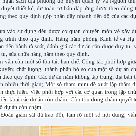
 ngân sách địa phương do huyện quản lý và Nguồn thu 
 duyệt thiết kế, dự toán cơ bản đáp ứng được theo đúng t
ượng theo quy định góp phần đẩy nhanh tiến độ của các d
 đưa vào sử dụng đều được cơ quan chuyên môn về xây d
g trình theo quy định. Hàng năm phòng Kinh tế và Hạ 
n tiến hành rà soát, đánh giá các dự án cần được duy tu, 
 tu, sửa chữa hàng năm theo quy định.
ện vẫn còn một số tồn tại, hạn chế:
Công tác phối hợp giữa
xuyên; chất lượng, thành phần hồ sơ của một số dự án c
a theo quy định. Các dự án năm không tập trung, địa bàn t
ốn nhiều thời gian;
Một số tham mưu đề xuất lập thẩm đ
nh thực hiện. Việc phối hợp với các cơ quan trong lập ch
riển khai
các
dự án còn chậm. Còn tồn đọng chậm quyết t
ố dự án còn chậm.
 Đoàn giám sát đã trao đổi, làm rõ một số nội dung, vấ