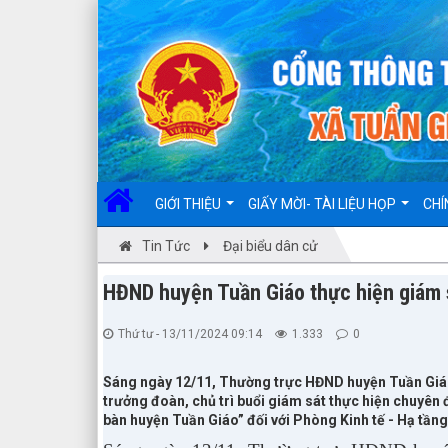
Đã kết nối EMC
GIỚI THIỆU
GIẤY MỜI- TÀI LIỆU HỌP
CHÍ
Tin Tức
Đại biểu dân cử
HĐND huyện Tuần Giáo thực hiện giám 
Thứ tư - 13/11/2024 09:14
1.333
0
Sáng ngày 12/11, Thường trực HĐND huyện Tuần Giá
trưởng đoàn, chủ trì buổi giám sát thực hiện chuyên 
bàn huyện Tuần Giáo” đối với Phòng Kinh tế - Hạ tầng