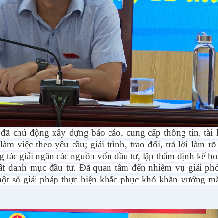
ã chủ động xây dựng báo cáo, cung cấp thông tin, tài l
àm việc theo yêu cầu; giải trình, trao đổi, trả lời làm rõ
g tác giải ngân các nguồn vốn đầu tư, lập thẩm định kế h
uất danh mục đầu tư. Đã quan tâm đến nhiệm vụ giải ph
t số giải pháp thực hiện khắc phục khó khăn vướng mắ