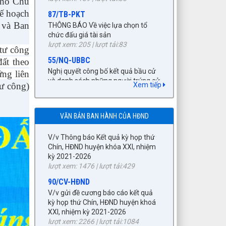
Phó Chủ
lượt xem: 205 | lượt tải:83
kế hoạch
55/NQ-UBBC
27/NQ-HĐND
 và Ban
Nghị quyết công bố kết quả bầu cử
Về chủ trương sắp xếp đơn vị hành
và danh sách những người trúng cử
chính cấp xã trên địa bàn huyện
đại biểu HĐND xã Tuần Giáo khóa II,
 tư công
Tuần Giáo, tỉnh Điện Biên (gửi bản
nhiệm kỳ 2026 - 2031 theo từng
ất theo
kèm Biên Bản kỳ họp HĐND)
đơn vị bầu cử (có danh sách kèm
lượt xem: 1523 | lượt tải:957
ứng liên
theo)
Xem tiếp
tư công)
lượt xem: 377 | lượt tải:173
89/TB-HĐND
V/v Thông báo Kết quả kỳ họp thứ
672/KH-UBND
Chín, HĐND huyện khóa XXI, nhiệm
KẾ HOẠCH tháng 3 năm 2026 Đấu
VĂN BẢN BAN HÀNH CỦA HĐND
kỳ 2021-2026
giá quyền sử dụng đất, để giao đất
lượt xem: 1476 | lượt tải:429
có thu tiền sử dụng đất thông qua
hình thức đấu giá quyền sử dụng
90/CV-HĐND
đất năm 2026
V/v gửi đề cương báo cáo kết quả
lượt xem: 265 | lượt tải:246
kỳ họp thứ Chín, HĐND huyện khoá
XXI, nhiệm kỳ 2021-2026
92/QĐ-BNG
lượt xem: 2266 | lượt tải:1084
Về việc công bố danh mục văn bản
quy phạm pháp luật hết hiệu lực
23/TB- HĐND
toàn bộ và văn bản quy phạm pháp
V/v thông báo thời gian, lịch giám
luật hết hiệu lực một phần thuộc
sát chuyên đề của HĐND huyện.
lĩnh vực quản lý Nhà nước của Bộ