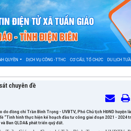
NH QUYỀN
DỊCH VỤ CÔNG -TTHC
CƠ CẤU, TỔ CHỨC
DU LỊCH TUẦ
sát chuyên đề
o do đồng chí Trần Bình Trọng - UVBTV, Phó Chủ tịch HĐND huyện l
đề “Tình hình thực hiện kế hoạch đầu tư công giai đoạn 2021 - 2024 t
 và Ban QLDA& phát triển quỹ đất.