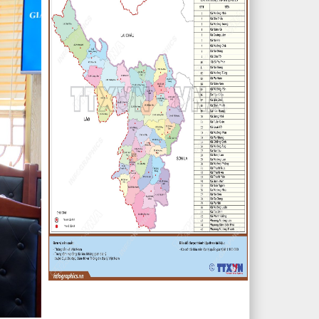
quy hoạch chi tiết xây dựng tỷ lệ
1/500 Khu trung tâm thị trấn Tuần
Giáo huyện Tuần Giáo tỉnh Điện Biên
( Khu dân cư số 1 Thị trấn Tuần
Giáo; Khu dân cư số 2 Thị trấn Tuần
Giáo; Khu dân cư mới số 3
lượt xem: 2803 | lượt tải:1457
2/CV-BDT
Đề xuất chuyên đề giám sát năm
2024
lượt xem: 3925 | lượt tải:979
4/CV-BKTXH
Đề xuất nội dung giám sát năm
2024 của TT HĐND huyện
lượt xem: 4943 | lượt tải:1315