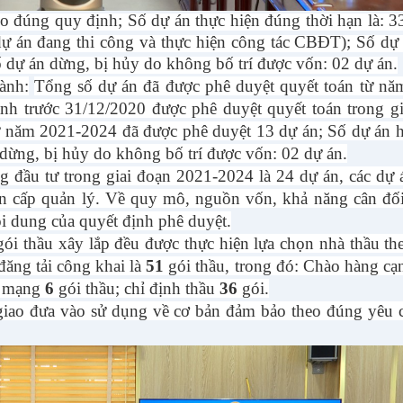
ng quy định; Số dự án thực hiện đúng thời hạn là: 33
dự án đang thi công và thực hiện công tác CBĐT); Số dự
 dự án dừng, bị hủy do không bố trí được vốn: 02 dự án.
ành:
Tổng số dự án đã được phê duyệt quyết toán từ nă
nh trước 31/12/2020 được phê duyệt quyết toán trong gi
ừ năm 2021-2024 đã được phê duyệt 13 dự án; Số dự án h
dừng, bị hủy do không bố trí được vốn: 02 dự án.
 tư trong giai đoạn 2021-2024 là 24 dự án, các dự 
ân cấp quản lý. Về quy mô, nguồn vốn, khả năng cân đố
i dung của quyết định phê duyệt.
thầu xây lắp đều được thực hiện lựa chọn nhà thầu th
đăng tải công khai là
51
gói thầu, trong đó: Chào hàng cạ
ua mạng
6
gói thầu; chỉ định thầu
36
gói.
đưa vào sử dụng về cơ bản đảm bảo theo đúng yêu c