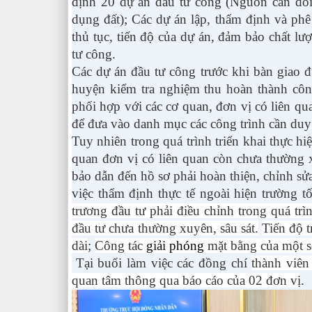
định 20 dự án đầu tư công (Nguồn cân đối
dụng đất); Các dự án lập, thẩm định và phê
thủ tục, tiến độ của dự án, đảm bảo chất l
tư công.
Các dự án đầu tư công trước khi bàn giao
huyện kiểm tra nghiệm thu hoàn thành côn
phối hợp với các cơ quan, đơn vị có liên qua
để đưa vào danh mục các công trình cần duy
Tuy nhiên trong quá trình triển khai thực hi
quan đơn vị có liên quan còn chưa thường 
bảo dẫn đến hồ sơ phải hoàn thiện, chỉnh sử
việc thẩm định thực tế ngoài hiện trường t
trương đầu tư phải điều chỉnh trong quá trì
đầu tư chưa thường xuyên, sâu sát.
Tiến độ t
dài
;
Công tác
giải phóng
mặt bằng của một s
Tại buổi làm việc các đồng chí
thành viên
quan tâm thông qua báo cáo của 02 đơn vị
.