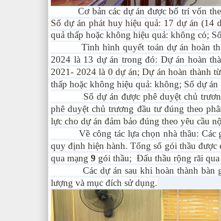
Cơ bản các dự án được bố trí vốn theo đú
Số dự án phát huy hiệu quả: 17 dự án (14 
quả thấp hoặc không hiệu quả: không có; Số
Tình hình quyết toán dự án hoàn th
2024 là 13 dự án trong đó: Dự án hoàn thà
2021- 2024 là 0 dự án; Dự án hoàn thành t
thấp hoặc không hiệu quả: không; Số dự án 
Số dự án được phê duyệt chủ trương đầu
phê duyệt chủ trương đầu tư đúng theo ph
lực cho dự án đảm bảo đúng theo yêu cầu nộ
Về công tác lựa chọn nhà thầu: Các gói 
quy định hiện hành. Tổng số gói thầu được 
qua mạng
9
gói thầu; Đấu thầu rộng rãi q
Các dự án sau khi hoàn thành bàn giao 
lượng và mục đích sử dụng.