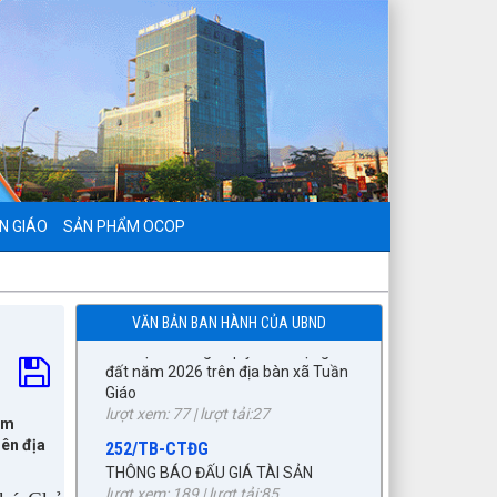
797./TTPTQĐ-KV2
Về việc đăng tải lên trên Cổng
thông tin điện tử của UBND xã Tuần
Giáo công khai dự thảo phương án
bồi thường, hỗ trợ (đợt 6)công trình:
Hồ bản phủ thuộc dự án cụm
Hồbản Phủ - Nậm Là tỉnh Điện Biên
lượt xem: 44 | lượt tải:33
N GIÁO
SẢN PHẨM OCOP
1872/KH-UBND
Kế hoạch Đấu giá quyền sử dụng
đất năm 2026 trên địa bàn xã Tuần
Giáo
lượt xem: 77 | lượt tải:27
VĂN BẢN BAN HÀNH CỦA UBND
252/TB-CTĐG
THÔNG BÁO ĐẤU GIÁ TÀI SẢN
lượt xem: 189 | lượt tải:85
àm
87/TB-PKT
rên địa
THÔNG BÁO Về việc lựa chọn tổ
chức đấu giá tài sản