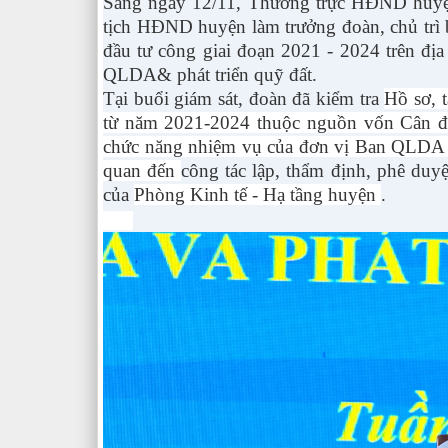
Sáng ngày 12/11, Thường trực HĐND huyệ
tịch HĐND huyện làm trưởng đoàn, chủ trì b
đầu tư công giai đoạn 2021 - 2024 trên đị
QLDA& phát triển quỹ đất.
Tại buổi giám sát, đoàn đã kiểm tra
Hồ sơ, t
từ năm 2021-2024 thuộc nguồn vốn Cân đố
chức năng nhiệm vụ của đơn vị Ban QLDA và 
quan đến
công tác lập, thẩm định, phê duyệ
của
Phòng Kinh tế - Hạ tầng huyện
.