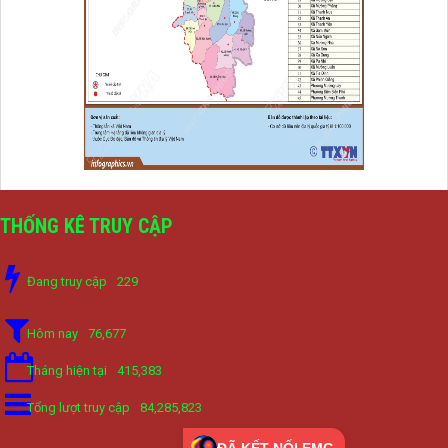
THỐNG KÊ TRUY CẬP
Đang truy cập
229
Hôm nay
76,677
Tháng hiện tại
415,383
Tổng lượt truy cập
84,285,823
ĐÃ KẾT NỐI EMC