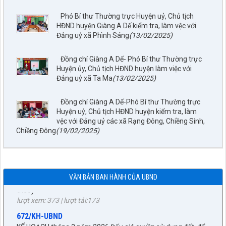
1872/KH-UBND
Phó Bí thư Thường trực Huyện uỷ, Chủ tịch
Kế hoạch Đấu giá quyền sử dụng đất năm 2026 trên địa bàn
HĐND huyện Giàng A Dế kiểm tra, làm vệc với
xã Tuần Giáo
Đảng uỷ xã Phình Sáng
(13/02/2025)
lượt xem: 73 | lượt tải:24
252/TB-CTĐG
Đồng chí Giàng A Dế- Phó Bí thư Thường trực
THÔNG BÁO ĐẤU GIÁ TÀI SẢN
Huyện ủy, Chủ tịch HĐND huyện làm việc với
lượt xem: 186 | lượt tải:85
Đảng uỷ xã Ta Ma
(13/02/2025)
87/TB-PKT
THÔNG BÁO Về việc lựa chọn tổ chức đấu giá tài sản
Đồng chí Giàng A Dế-Phó Bí thư Thường trực
lượt xem: 203 | lượt tải:83
Huyện uỷ, Chủ tịch HĐND huyện kiểm tra, làm
vệc với Đảng uỷ các xã Rạng Đông, Chiềng Sinh,
55/NQ-UBBC
Chiềng Đông
(19/02/2025)
Nghị quyết công bố kết quả bầu cử và danh sách những
người trúng cử đại biểu HĐND xã Tuần Giáo khóa II, nhiệm kỳ
2026 - 2031 theo từng đơn vị bầu cử (có danh sách kèm
theo)
lượt xem: 373 | lượt tải:173
VĂN BẢN BAN HÀNH CỦA UBND
27/NQ-HĐND
672/KH-UBND
Về chủ trương sắp xếp đơn vị hành chính cấp xã trên địa bàn
KẾ HOẠCH tháng 3 năm 2026 Đấu giá quyền sử dụng đất, để
huyện Tuần Giáo, tỉnh Điện Biên (gửi bản kèm Biên Bản kỳ
giao đất có thu tiền sử dụng đất thông qua hình thức đấu giá
họp HĐND)
quyền sử dụng đất năm 2026
lượt xem: 1516 | lượt tải:956