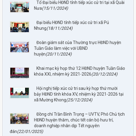
Tổ Đại biểu HĐND tỉnh tiếp xúc cử tri tại xã Quài
Nưa
(15/11/2024)
Đại biểu HĐND tỉnh tiếp xúc cử tri xã Pú
Nhung
(18/11/2024)
Đoàn giám sát của Thường trực HĐND huyện
Tuần Giáo làm việc với UBND
huyện
(20/11/2024)
Khai mạc kỳ họp thứ 12 HĐND huyện Tuần Giáo
khóa XXI, nhiệm kỳ 2021-2026
(20/12/2024)
Hội nghị tiếp xúc cử tri sau kỳ họp thứ mười
bảy HĐND tỉnh khóa XV, nhiệm kỳ 2021-2026 tại
xã Mường Khong
(25/12/2024)
797./TTPTQĐ-KV2
Về việc đăng tải lên trên Cổng thông tin điện tử của UBND xã
Tuần Giáo công khai dự thảo phương án bồi thường, hỗ trợ
Đồng chí Trần Bình Trọng – UVTV, Phó Chủ tịch
(đợt 6)công trình: Hồ bản phủ thuộc dự án cụm Hồbản Phủ -
HĐND huyện thăm, chúc tết cán bộ hưu trí,
Nậm Là tỉnh Điện Biên
doanh nghiệp nhân dịp Tết nguyên
lượt xem: 40 | lượt tải:31
đán
(22/01/2025)