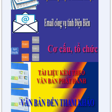
7/QĐ-BPC
Quyết định thành lập đoàn giám sát việc thực hiện các quy
định của pháp luật về công tác thi hành án dân sự trên địa
bàn huyện năm 2021, 2022
lượt xem: 3385 | lượt tải:596
230/CTr-TT HĐND
Chương trình công tác tháng 03/2023 của TT HĐND
lượt xem: 3377 | lượt tải:461
1/NQ-TTHĐND
Nghị quyết V/v: Điều chỉnh cục bộ quy hoạch chi tiết xây dựng
tỷ lệ 1/500 Khu trung tâm thị trấn Tuần Giáo huyện Tuần Giáo
tỉnh Điện Biên ( Khu dân cư số 1 Thị trấn Tuần Giáo; Khu dân
cư số 2 Thị trấn Tuần Giáo; Khu dân cư mới số 3
lượt xem: 2802 | lượt tải:1454
2/CV-BDT
Đề xuất chuyên đề giám sát năm 2024
lượt xem: 3922 | lượt tải:979
4/CV-BKTXH
Đề xuất nội dung giám sát năm 2024 của TT HĐND huyện
lượt xem: 4936 | lượt tải:1315