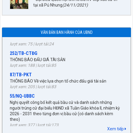
Nậm Là tỉnh Điện Biên
tại xã Pú Nhung
(24/11/2021)
lượt xem: 42 | lượt tải:33
1872/KH-UBND
Kế hoạch Đấu giá quyền sử dụng đất năm 2026 trên địa bàn
xã Tuần Giáo
VĂN BẢN BAN HÀNH CỦA UBND
lượt xem: 75 | lượt tải:24
252/TB-CTĐG
THÔNG BÁO ĐẤU GIÁ TÀI SẢN
lượt xem: 188 | lượt tải:85
87/TB-PKT
THÔNG BÁO Về việc lựa chọn tổ chức đấu giá tài sản
lượt xem: 205 | lượt tải:83
55/NQ-UBBC
Nghị quyết công bố kết quả bầu cử và danh sách những
người trúng cử đại biểu HĐND xã Tuần Giáo khóa II, nhiệm kỳ
2026 - 2031 theo từng đơn vị bầu cử (có danh sách kèm
27/NQ-HĐND
theo)
lượt xem: 377 | lượt tải:173
Về chủ trương sắp xếp đơn vị hành chính cấp xã trên địa bàn
huyện Tuần Giáo, tỉnh Điện Biên (gửi bản kèm Biên Bản kỳ
672/KH-UBND
họp HĐND)
Xem tiếp
KẾ HOẠCH tháng 3 năm 2026 Đấu giá quyền sử dụng đất, để