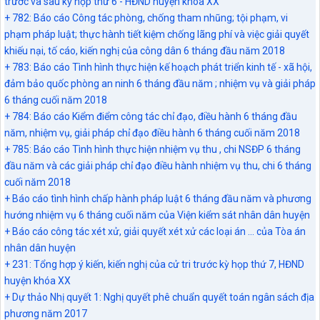
trước và sau kỳ họp thứ 6 - HĐND huyện khóa XX
+ 782: Báo cáo Công tác phòng, chống tham nhũng; tội phạm, vi
phạm pháp luật; thực hành tiết kiệm chống lãng phí và việc giải quyết
khiếu nại, tố cáo, kiến nghị của công dân 6 tháng đầu năm 2018
+ 783: Báo cáo Tình hình thực hiện kế hoạch phát triển kinh tế - xã hội,
đảm bảo quốc phòng an ninh 6 tháng đầu năm ; nhiệm vụ và giải pháp
6 tháng cuối năm 2018
+ 784: Báo cáo Kiểm điểm công tác chỉ đạo, điều hành 6 tháng đầu
năm, nhiệm vụ, giải pháp chỉ đạo điều hành 6 tháng cuối năm 2018
+ 785: Báo cáo Tình hình thực hiện nhiệm vụ thu , chi NSĐP 6 tháng
đầu năm và các giải pháp chỉ đạo điều hành nhiệm vụ thu, chi 6 tháng
cuối năm 2018
+ Báo cáo tình hình chấp hành pháp luật 6 tháng đầu năm và phương
hướng nhiệm vụ 6 tháng cuối năm của Viện kiểm sát nhân dân huyện
+ Báo cáo công tác xét xử, giải quyết xét xử các loại án ... của Tòa án
nhân dân huyện
+ 231: Tổng hợp ý kiến, kiến nghị của cử tri trước kỳ họp thứ 7, HĐND
huyện khóa XX
+ Dự thảo Nhị quyết 1: Nghị quyết phê chuẩn quyết toán ngân sách địa
phương năm 2017