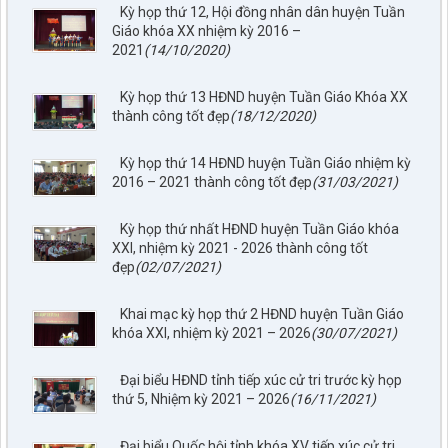
Kỳ họp thứ 12, Hội đồng nhân dân huyện Tuần
Giáo khóa XX nhiệm kỳ 2016 –
2021
(14/10/2020)
Kỳ họp thứ 13 HĐND huyện Tuần Giáo Khóa XX
thành công tốt đẹp
(18/12/2020)
Kỳ họp thứ 14 HĐND huyện Tuần Giáo nhiệm kỳ
2016 – 2021 thành công tốt đẹp
(31/03/2021)
Kỳ họp thứ nhất HĐND huyện Tuần Giáo khóa
XXI, nhiệm kỳ 2021 - 2026 thành công tốt
đẹp
(02/07/2021)
Khai mạc kỳ họp thứ 2 HĐND huyện Tuần Giáo
khóa XXI, nhiệm kỳ 2021 – 2026
(30/07/2021)
797./TTPTQĐ-KV2
Đại biểu HĐND tỉnh tiếp xúc cử tri trước kỳ họp
Về việc đăng tải lên trên Cổng thông tin điện tử của UBND xã
thứ 5, Nhiệm kỳ 2021 – 2026
(16/11/2021)
Tuần Giáo công khai dự thảo phương án bồi thường, hỗ trợ
(đợt 6)công trình: Hồ bản phủ thuộc dự án cụm Hồbản Phủ -
Đại biểu Quốc hội tỉnh khóa XV tiếp xúc cử tri