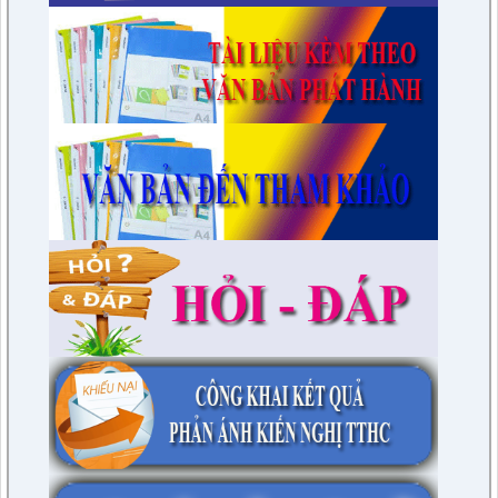
7/QĐ-BPC
Quyết định thành lập đoàn giám sát việc thực hiện các quy
định của pháp luật về công tác thi hành án dân sự trên địa
bàn huyện năm 2021, 2022
lượt xem: 3387 | lượt tải:597
230/CTr-TT HĐND
Chương trình công tác tháng 03/2023 của TT HĐND
lượt xem: 3379 | lượt tải:461
1/NQ-TTHĐND
Nghị quyết V/v: Điều chỉnh cục bộ quy hoạch chi tiết xây dựng
tỷ lệ 1/500 Khu trung tâm thị trấn Tuần Giáo huyện Tuần Giáo
tỉnh Điện Biên ( Khu dân cư số 1 Thị trấn Tuần Giáo; Khu dân
cư số 2 Thị trấn Tuần Giáo; Khu dân cư mới số 3
lượt xem: 2803 | lượt tải:1456
2/CV-BDT
Đề xuất chuyên đề giám sát năm 2024
lượt xem: 3925 | lượt tải:979
4/CV-BKTXH
Đề xuất nội dung giám sát năm 2024 của TT HĐND huyện