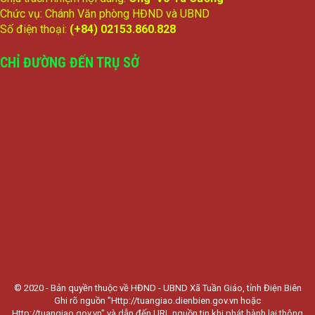
Chức vụ: Chánh Văn phòng HĐND và UBND
Số điện thoại:
(+84) 02153.860.828
CHỈ ĐƯỜNG ĐẾN TRỤ SỞ
© 2020 - Bản quyền thuộc về HĐND - UBND Xã Tuần Giáo, tỉnh Điện Biên
Ghi rõ nguồn "Http://tuangiao.dienbien.gov.vn hoặc
Http://tuangiao.gov.vn" và dẫn đến URL nguồn tin khi phát hành lại thông