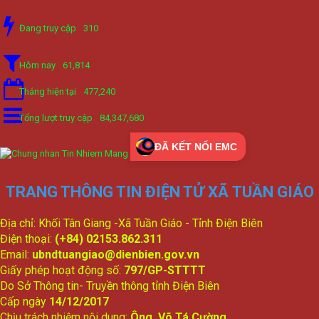
Đang truy cập
310
Hôm nay
61,814
Tháng hiện tại
477,240
Tổng lượt truy cập
84,347,680
ĐÃ KẾT NỐI EMC
TRANG THÔNG TIN ĐIỆN TỬ XÃ TUẦN GIÁO
Địa chỉ: Khối Tân Giang -Xã Tuần Giáo - Tỉnh Điện Biên
Điện thoại:
(+84) 02153.862.311
Email:
ubndtuangiao@dienbien.gov.vn
Giấy phép hoạt động số:
797/GP-STTTT
Do Sở Thông tin- Truyền thông tỉnh Điện Biên
Cấp ngày
14/12/2017
Chịu trách nhiệm nội dung:
Ông Võ Tá Cường